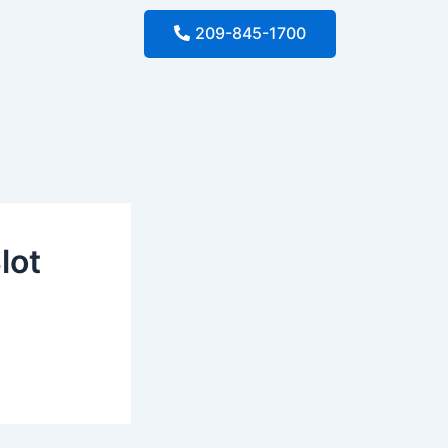
209-845-1700
lot