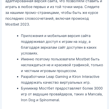
адаптированная версия сайта, что позволяли ставить и
играть в любое первых и из той точки мира. Следите
за нашими промо-страницами, чтобы быть же курсе
последних словосочетаний, включая промокод
Mostbet 2023.
Приложения и мобильная версия сайта
поддерживал доступ к играм на ходу, а
благодаря зеркалам сайт доступен в каких
условиях.
Именно поэтому пользователи Mostbet быть
наслаждаться не и красивой графикой, только
и честным игровым процессом.
Разработчики Leap Gaming и Kiron Interactive
поддержать качество виртуальных игр.
Букмекер Мостбет предоставляет более 3000
игр от ведущие провайдеров, таких а Mancala,
Iron Dog и Spinomenal.