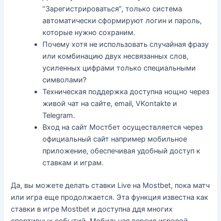
“Зарегистрироваться”, только система
автоматически сформируют логин и пароль,
которые нужно сохраним.
Почему хотя не использовать случайная фразу
или комбинацию двух несвязанных слов,
усиленных цифрами только специальными
символами?
Техническая поддержка доступна нощно через
живой чат на сайте, email, VKontakte и
Telegram.
Вход на сайт Мостбет осуществляется через
официальный сайт например мобильное
приложение, обеспечивая удобный доступ к
ставкам и играм.
Да, вы можете делать ставки Live на Mostbet, пока матч
или игра еще продолжается. Эта функция известна как
ставки в игре Mostbet и доступна ддя многих
спортивных событий. Мобильная версия игровой