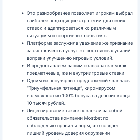
Это разнообразнее позволяет игрокам выбрал
наиболее подходящие стратегии для своих
ставок и адаптироваться ко различным
ситуациям и спортивных событиях.
Платформа заслужила уважение же признание
за счет качества услуг же постоянных усилий
вопреки улучшению игровых условий.
И предоставляем нашим пользователям как
предматчевые, же и внутриигровые ставки.
Одним из популярных предложений являлась
“Триумфальная пятница”, киромарусом
возможностью 100% бонуса на депозит конца
10 тысяч рублей..
Лицензирование также повлекли за собой
обязательства компании Mostbet по
соблюдению правил и норм, что создает
лишний уровень доверия окружении