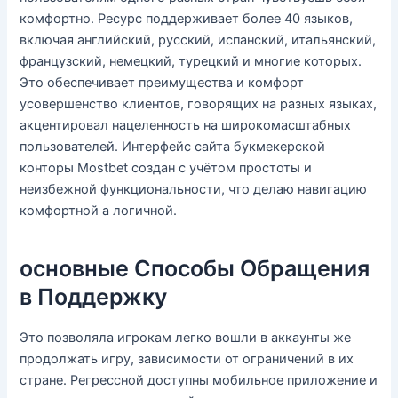
комфортно. Ресурс поддерживает более 40 языков,
включая английский, русский, испанский, итальянский,
французский, немецкий, турецкий и многие которых.
Это обеспечивает преимущества и комфорт
усовершенство клиентов, говорящих на разных языках,
акцентировал нацеленность на широкомасштабных
пользователей. Интерфейс сайта букмекерской
конторы Mostbet создан с учётом простоты и
неизбежной функциональности, что делаю навигацию
комфортной а логичной.
основные Способы Обращения
в Поддержку
Это позволяла игрокам легко вошли в аккаунты же
продолжать игру, зависимости от ограничений в их
стране. Регрессной доступны мобильное приложение и