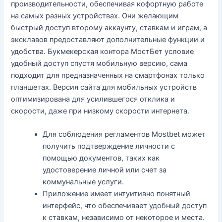
производительности, обеспечивая кофортную работе
на самых разных устройствах. Они желающим
быстрый доступ второму аккаунту, ставкам и играм, а
эксклавов предоставляют дополнительные функции и
удобства. Букмекерская контора МостБет условие
удобный доступ спустя мобильную версию, сама
подходит для предназначенных на смартфонах только
планшетах. Версия сайта для мобильных устройств
оптимизирована для усилившегося отклика и
скорости, даже при низкому скорости интернета.
Для соблюдения регламентов Mostbet может
получить подтверждение личности с
помощью документов, таких как
удостоверение личной или счет за
коммунальные услуги.
Приложение имеет интуитивно понятный
интерфейс, что обеспечивает удобный доступ
к ставкам, независимо от некоторое и места.