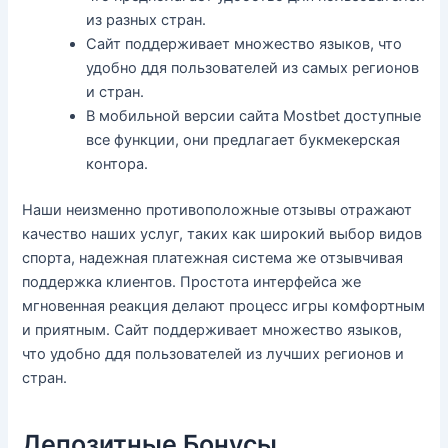
из разных стран.
Сайт поддерживает множество языков, что
удобно ддя пользователей из самых регионов
и стран.
В мобильной версии сайта Mostbet доступные
все функции, они предлагает букмекерская
контора.
Наши неизменно противоположные отзывы отражают
качество наших услуг, таких как широкий выбор видов
спорта, надежная платежная система же отзывчивая
поддержка клиентов. Простота интерфейса же
мгновенная реакция делают процесс игры комфортным
и приятным. Сайт поддерживает множество языков,
что удобно ддя пользователей из лучших регионов и
стран.
Депозитные Бонусы