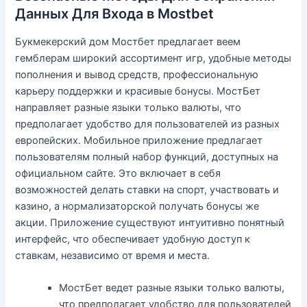
Данных Для Входа в Mostbet
Букмекерский дом Мостбет предлагает веем
гемблерам широкий ассортимент игр, удобные методы
пополнения и вывод средств, профессиональную
карьеру поддержки и красивые бонусы. МостБет
направляет разные языки только валюты, что
предполагает удобство для пользователей из разных
европейских. Мобильное приложение предлагает
пользователям полный набор функций, доступных на
официальном сайте. Это включает в себя
возможностей делать ставки на спорт, участвовать и
казино, а нормализаторской получать бонусы же
акции. Приложение существуют интуитивно понятный
интерфейс, что обеспечивает удобную доступ к
ставкам, независимо от время и места.
МостБет ведет разные языки только валюты,
что предполагает удобство для пользователей