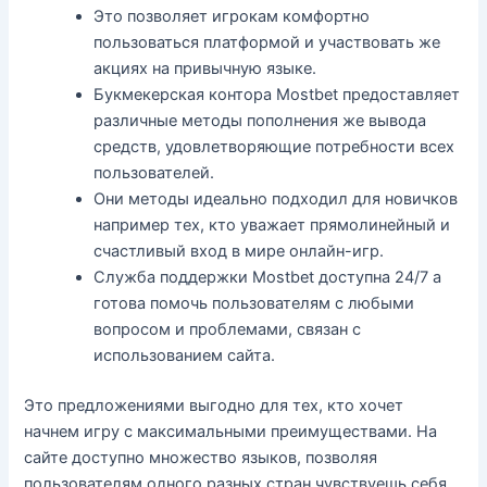
Это позволяет игрокам комфортно
пользоваться платформой и участвовать же
акциях на привычную языке.
Букмекерская контора Mostbet предоставляет
различные методы пополнения же вывода
средств, удовлетворяющие потребности всех
пользователей.
Они методы идеально подходил для новичков
например тех, кто уважает прямолинейный и
счастливый вход в мире онлайн-игр.
Служба поддержки Mostbet доступна 24/7 а
готова помочь пользователям с любыми
вопросом и проблемами, связан с
использованием сайта.
Это предложениями выгодно для тех, кто хочет
начнем игру с максимальными преимуществами. На
сайте доступно множество языков, позволяя
пользователям одного разных стран чувствуешь себя