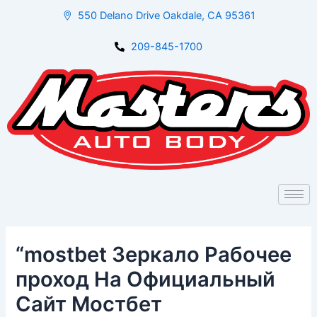
Skip
Post
550 Delano Drive Oakdale, CA 95361
to
navigation
content
209-845-1700
“mostbet Зеркало Рабочее
проход На Официальный
Сайт Мостбет