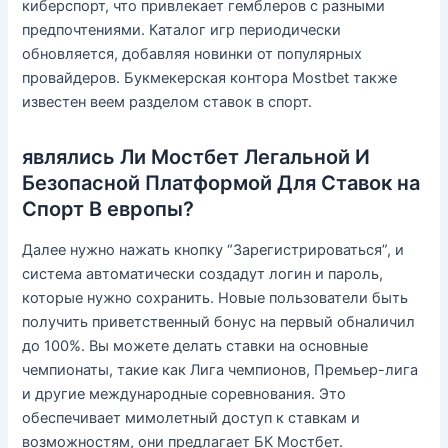
киберспорт, что привлекает гемблеров с разными
предпочтениями. Каталог игр периодически
обновляется, добавляя новинки от популярных
провайдеров. Букмекерская контора Mostbet также
известен веем разделом ставок в спорт.
являлись Ли Мостбет Легальной И
Безопасной Платформой Для Ставок на
Спорт В европы?
Далее нужно нажать кнопку “Зарегистрироваться”, и
система автоматически создадут логин и пароль,
которые нужно сохранить. Новые пользователи быть
получить приветственный бонус на первый обналичил
до 100%. Вы можете делать ставки на основные
чемпионаты, такие как Лига чемпионов, Премьер-лига
и другие международные соревнования. Это
обеспечивает мимолетный доступ к ставкам и
возможностям, они предлагает БК Мостбет.