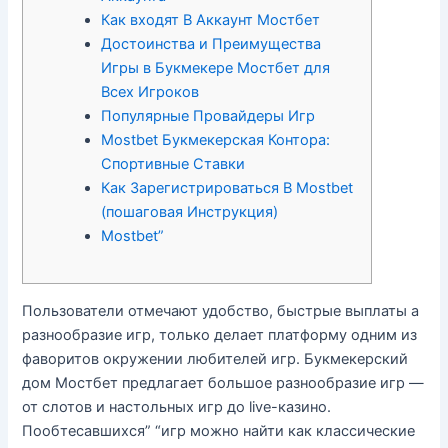
Как входят В Аккаунт Мостбет
Достоинства и Преимущества
Игры в Букмекере Мостбет для
Всех Игроков
Популярные Провайдеры Игр
Mostbet Букмекерская Контора:
Спортивные Ставки
Как Зарегистрироваться В Mostbet
(пошаговая Инструкция)
Mostbet”
Пользователи отмечают удобство, быстрые выплаты а
разнообразие игр, только делает платформу одним из
фаворитов окружении любителей игр. Букмекерский
дом Мостбет предлагает большое разнообразие игр —
от слотов и настольных игр до live-казино.
Пообтесавшихся” “игр можно найти как классические