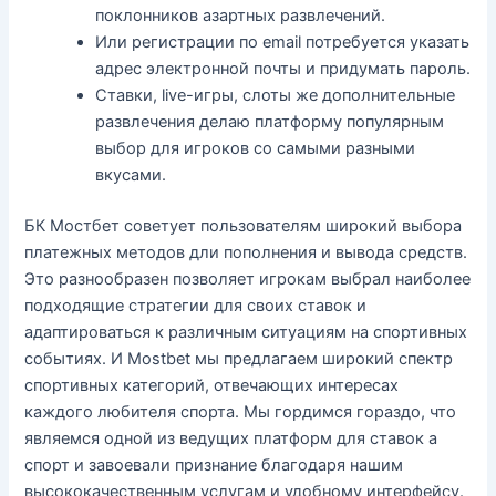
поклонников азартных развлечений.
Или регистрации по email потребуется указать
адрес электронной почты и придумать пароль.
Ставки, live-игры, слоты же дополнительные
развлечения делаю платформу популярным
выбор для игроков со самыми разными
вкусами.
БК Мостбет советует пользователям широкий выбора
платежных методов дли пополнения и вывода средств.
Это разнообразен позволяет игрокам выбрал наиболее
подходящие стратегии для своих ставок и
адаптироваться к различным ситуациям на спортивных
событиях. И Mostbet мы предлагаем широкий спектр
спортивных категорий, отвечающих интересах
каждого любителя спорта. Мы гордимся гораздо, что
являемся одной из ведущих платформ для ставок а
спорт и завоевали признание благодаря нашим
высококачественным услугам и удобному интерфейсу.