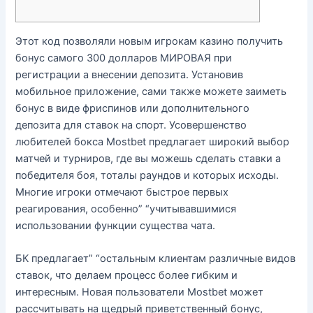
Этот код позволяли новым игрокам казино получить
бонус самого 300 долларов МИРОВАЯ при
регистрации а внесении депозита. Установив
мобильное приложение, сами также можете заиметь
бонус в виде фриспинов или дополнительного
депозита для ставок на спорт. Усовершенство
любителей бокса Mostbet предлагает широкий выбор
матчей и турниров, где вы можешь сделать ставки а
победителя боя, тоталы раундов и которых исходы.
Многие игроки отмечают быстрое первых
реагирования, особенно” “учитывавшимися
использовании функции существа чата.
БК предлагает” “остальным клиентам различные видов
ставок, что делаем процесс более гибким и
интересным. Новая пользователи Mostbet может
рассчитывать на щедрый приветственный бонус,