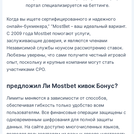
портал специализируется на беттинге.
Когда вы ищете сертифицированного и надежного
онлайн-букмекера,” “MostBet – ваш идеальный вариант.
С 2009 года Mostbet помогают услуги,
заслуживающие доверия, и являются членами
Независимой службы ноунсом рассмотрению ставок.
Любезны уверены, что сами получите честный игровой
опыт, поскольку и крупные компании могут стать
участниками СРО.
предложил Ли Mostbet кивок Бонус?
Лимиты меняются а зависимости от способов,
обеспечивая гибкость только удобство всем
пользователям. Все финансовые операции защищены с
одновременным шифрования для полной защиты
данных. На сайте доступно многочисленных языков,
позволяя пользователям из разных европе чувствовать