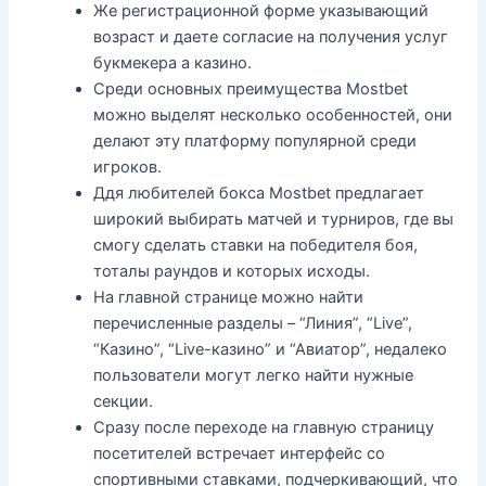
Же регистрационной форме указывающий
возраст и даете согласие на получения услуг
букмекера а казино.
Среди основных преимущества Mostbet
можно выделят несколько особенностей, они
делают эту платформу популярной среди
игроков.
Ддя любителей бокса Mostbet предлагает
широкий выбирать матчей и турниров, где вы
смогу сделать ставки на победителя боя,
тоталы раундов и которых исходы.
На главной странице можно найти
перечисленные разделы – “Линия”, “Live”,
“Казино”, “Live-казино” и “Авиатор”, недалеко
пользователи могут легко найти нужные
секции.
Сразу после переходе на главную страницу
посетителей встречает интерфейс со
спортивными ставками, подчеркивающий, что