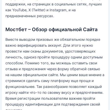
поддержки, на страницах в социальных сетях, лучших
как YouTube, X (Twitter) и Instagram, и на
предназначенных ресурсах.
Мостбет – Обзор официальной Сайта
Вместе выводом призовых же обязательном порядке
важно верифицировать аккаунт. Дли этого нужно
провести нам сканы документов, удостоверяющих
личность, одноиз пройти процедуру одним доступным
способом. Помимо того, вы можешь оставить свои
отзыва и предложения через форму обратной связью
на нашем официальном сайте. Мы ценим ваше мнение а
стремимся сделать саму платформу еще проще и
функциональнее. Так разнообразие позволяет каждый
игроку найти что-то по своему вкусу и предпочтениям.
Время регистрации пользователям важнее пройти
процедуру идентификации для подтверждения своей