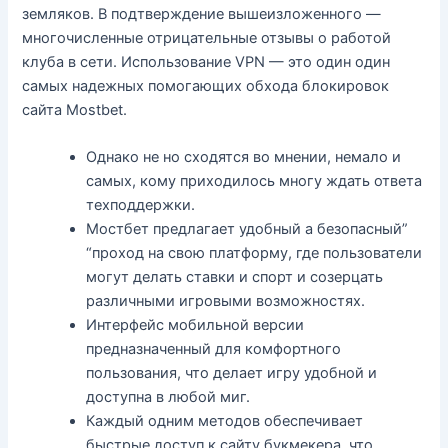
земляков. В подтверждение вышеизложенного —
многочисленные отрицательные отзывы о работой
клуба в сети. Использование VPN — это один один
самых надежных помогающих обхода блокировок
сайта Mostbet.
Однако не но сходятся во мнении, немало и
самых, кому приходилось многу ждать ответа
техподдержки.
Мостбет предлагает удобный а безопасный”
“проход на свою платформу, где пользователи
могут делать ставки и спорт и созерцать
различными игровыми возможностях.
Интерфейс мобильной версии
предназначенный для комфортного
пользования, что делает игру удобной и
доступна в любой миг.
Каждый одним методов обеспечивает
быстрые доступ к сайту букмекера, что