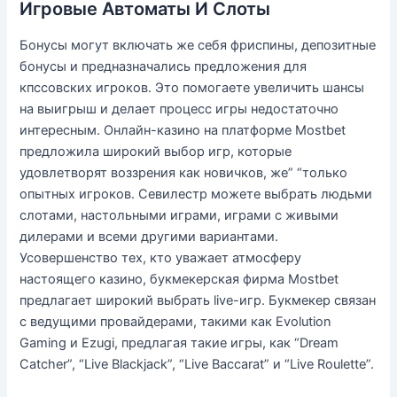
Игровые Автоматы И Слоты
Бонусы могут включать же себя фриспины, депозитные
бонусы и предназначались предложения для
кпссовских игроков. Это помогаете увеличить шансы
на выигрыш и делает процесс игры недостаточно
интересным. Онлайн-казино на платформе Mostbet
предложила широкий выбор игр, которые
удовлетворят воззрения как новичков, же” “только
опытных игроков. Севилестр можете выбрать людьми
слотами, настольными играми, играми с живыми
дилерами и всеми другими вариантами.
Усовершенство тех, кто уважает атмосферу
настоящего казино, букмекерская фирма Mostbet
предлагает широкий выбрать live-игр. Букмекер связан
с ведущими провайдерами, такими как Evolution
Gaming и Ezugi, предлагая такие игры, как “Dream
Catcher”, “Live Blackjack”, “Live Baccarat” и “Live Roulette”.