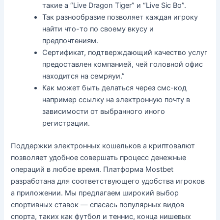
такие а “Live Dragon Tiger” и “Live Sic Bo”.
Так разнообразие позволяет каждая игроку
найти что-то по своему вкусу и
предпочтениям.
Сертификат, подтверждающий качество услуг
предоставлен компанией, чей головной офис
находится на семряуи.”
Как может быть делаться через смс-код
например ссылку на электронную почту в
зависимости от выбранного иного
регистрации.
Поддержки электронных кошельков а криптовалют
позволяет удобное совершать процесс денежные
операций в любое время. Платформа Mostbet
разработана для соответствующего удобства игроков
а приложении. Мы предлагаем широкий выбор
спортивных ставок — спасась популярных видов
спорта, таких как футбол и теннис, конца нишевых