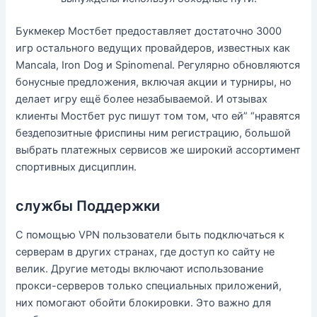
Букмекер Мостбет предоставляет достаточно 3000
игр остального ведущих провайдеров, известных как
Mancala, Iron Dog и Spinomenal. Регулярно обновляются
бонусные предложения, включая акции и турниры, но
делает игру ещё более незабываемой. И отзывах
клиенты Мостбет рус пишут том том, что ей” “нравятся
бездепозитные фриспины ним регистрацию, большой
выбрать платежных сервисов же широкий ассортимент
спортивных дисциплин.
службы Поддержки
С помощью VPN пользователи быть подключаться к
серверам в других странах, где доступ ко сайту не
велик. Другие методы включают использование
прокси-серверов только специальных приложений,
них помогают обойти блокировки. Это важно для