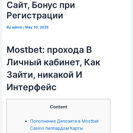
Сайт, Бонус при
Регистрации
By
admin
/
May 10, 2025
Mostbet: прохода В
Личный кабинет, Как
Зайти, никакой И
Интерфейс
Content
Пополнение Депозита в Mostbet
Casino пиппардом Карты