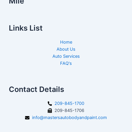
Mile
Links List
Home
About Us
Auto Services
FAQ's
Contact Details
209-845-1700
209-845-1706
info@mastersautobodyandpaint.com