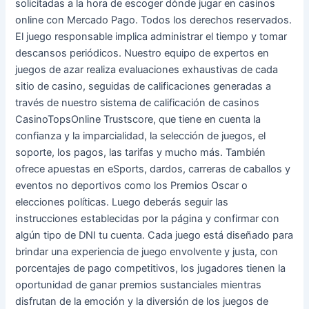
solicitadas a la hora de escoger dónde jugar en casinos
online con Mercado Pago. Todos los derechos reservados.
El juego responsable implica administrar el tiempo y tomar
descansos periódicos. Nuestro equipo de expertos en
juegos de azar realiza evaluaciones exhaustivas de cada
sitio de casino, seguidas de calificaciones generadas a
través de nuestro sistema de calificación de casinos
CasinoTopsOnline Trustscore, que tiene en cuenta la
confianza y la imparcialidad, la selección de juegos, el
soporte, los pagos, las tarifas y mucho más. También
ofrece apuestas en eSports, dardos, carreras de caballos y
eventos no deportivos como los Premios Oscar o
elecciones políticas. Luego deberás seguir las
instrucciones establecidas por la página y confirmar con
algún tipo de DNI tu cuenta. Cada juego está diseñado para
brindar una experiencia de juego envolvente y justa, con
porcentajes de pago competitivos, los jugadores tienen la
oportunidad de ganar premios sustanciales mientras
disfrutan de la emoción y la diversión de los juegos de