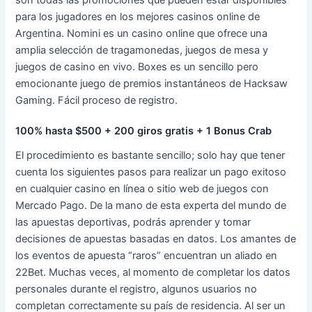
para los jugadores en los mejores casinos online de
Argentina. Nomini es un casino online que ofrece una
amplia selección de tragamonedas, juegos de mesa y
juegos de casino en vivo. Boxes es un sencillo pero
emocionante juego de premios instantáneos de Hacksaw
Gaming. Fácil proceso de registro.
100% hasta $500 + 200 giros gratis + 1 Bonus Crab
El procedimiento es bastante sencillo; solo hay que tener
cuenta los siguientes pasos para realizar un pago exitoso
en cualquier casino en línea o sitio web de juegos con
Mercado Pago. De la mano de esta experta del mundo de
las apuestas deportivas, podrás aprender y tomar
decisiones de apuestas basadas en datos. Los amantes de
los eventos de apuesta “raros” encuentran un aliado en
22Bet. Muchas veces, al momento de completar los datos
personales durante el registro, algunos usuarios no
completan correctamente su país de residencia. Al ser un