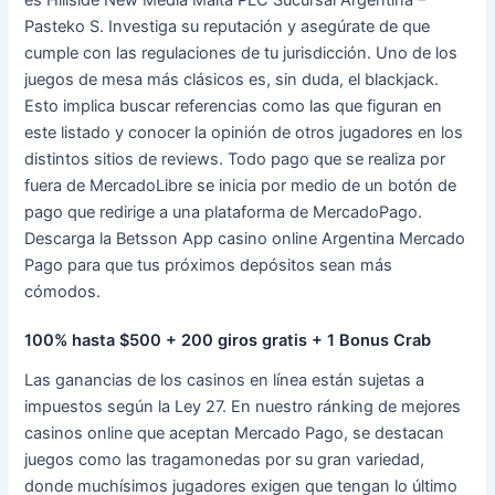
Pasteko S. Investiga su reputación y asegúrate de que
cumple con las regulaciones de tu jurisdicción. Uno de los
juegos de mesa más clásicos es, sin duda, el blackjack.
Esto implica buscar referencias como las que figuran en
este listado y conocer la opinión de otros jugadores en los
distintos sitios de reviews. Todo pago que se realiza por
fuera de MercadoLibre se inicia por medio de un botón de
pago que redirige a una plataforma de MercadoPago.
Descarga la Betsson App casino online Argentina Mercado
Pago para que tus próximos depósitos sean más
cómodos.
100% hasta $500 + 200 giros gratis + 1 Bonus Crab
Las ganancias de los casinos en línea están sujetas a
impuestos según la Ley 27. En nuestro ránking de mejores
casinos online que aceptan Mercado Pago, se destacan
juegos como las tragamonedas por su gran variedad,
donde muchísimos jugadores exigen que tengan lo último