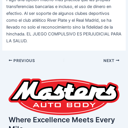
transferencias bancarias e incluso, el uso de dinero en
efectivo. Al ser soporte de algunos clubes deportivos
como el club atlético River Plate y el Real Madrid, se ha
llevado no solo el reconocimiento sino la fidelidad de la
hinchada. EL JUEGO COMPULSIVO ES PERJUDICIAL PARA
LA SALUD.
PREVIOUS
NEXT
Where Excellence Meets Every