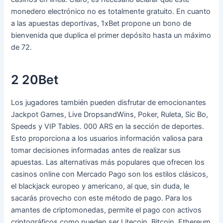
monedero electrónico no es totalmente gratuito. En cuanto
a las apuestas deportivas, 1xBet propone un bono de
bienvenida que duplica el primer depósito hasta un máximo
de 72.
2 20Bet
Los jugadores también pueden disfrutar de emocionantes
Jackpot Games, Live DropsandWins, Poker, Ruleta, Sic Bo,
Speeds y VIP Tables. 000 ARS en la sección de deportes.
Esto proporciona a los usuarios información valiosa para
tomar decisiones informadas antes de realizar sus
apuestas. Las alternativas más populares que ofrecen los
casinos online con Mercado Pago son los estilos clásicos,
el blackjack europeo y americano, al que, sin duda, le
sacarás provecho con este método de pago. Para los
amantes de criptomonedas, permite el pago con activos
criptográficos como pueden ser Litecoin, Bitcoin, Ethereum