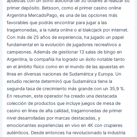
apuestas con un bono adicional de 30 dólares al realizar su
primer depósito. Betsson, como el primer casino online
Argentina MercadoPago, es una de las opciones más
favorables que podrás encontrar para jugar a las
tragamonedas, a la ruleta online o al blakcjack por internet.
Con más de 25 años de experiencia, ha jugado un papel
fundamental en la evolución de jugadores recreativos a
campeones. Además de gestionar 13 salas de bingo en
Argentina, la compañía ha logrado un éxito notable tanto
en el ámbito físico como en el mundo de las apuestas en
línea en diversas naciones de Sudamérica y Europa. Un
estudio reciente determinó que Sudamérica tiene la
segunda tasa de crecimiento más grande con un 35,9 %.
En resumen, este operador ha creado una destacada
colección de productos que incluye juegos de mesa de
casino en línea de alta calidad, tragamonedas de primer
nivel desarrolladas por marcas destacadas, y
emocionantes experiencias en vivo en 4K con crupieres
auténticos. Desde entonces ha revolucionado la industria