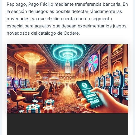
Rapipago, Pago Fácil o mediante transferencia bancaria. En
la sección de juegos es posible detectar rápidamente las
novedades, ya que el sitio cuenta con un segmento
especial para aquellos que desean experimentar los juegos
novedosos del catálogo de Codere.