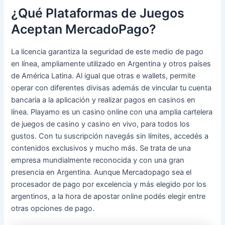
¿Qué Plataformas de Juegos
Aceptan MercadoPago?
La licencia garantiza la seguridad de este medio de pago
en línea, ampliamente utilizado en Argentina y otros países
de América Latina. Al igual que otras e wallets, permite
operar con diferentes divisas además de vincular tu cuenta
bancaria a la aplicación y realizar pagos en casinos en
línea. Playamo es un casino online con una amplia cartelera
de juegos de casino y casino en vivo, para todos los
gustos. Con tu suscripción navegás sin límites, accedés a
contenidos exclusivos y mucho más. Se trata de una
empresa mundialmente reconocida y con una gran
presencia en Argentina. Aunque Mercadopago sea el
procesador de pago por excelencia y más elegido por los
argentinos, a la hora de apostar online podés elegir entre
otras opciones de pago.