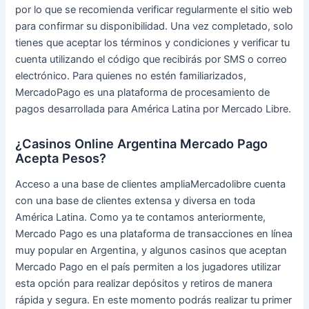
por lo que se recomienda verificar regularmente el sitio web
para confirmar su disponibilidad. Una vez completado, solo
tienes que aceptar los términos y condiciones y verificar tu
cuenta utilizando el código que recibirás por SMS o correo
electrónico. Para quienes no estén familiarizados,
MercadoPago es una plataforma de procesamiento de
pagos desarrollada para América Latina por Mercado Libre.
¿Casinos Online Argentina Mercado Pago
Acepta Pesos?
Acceso a una base de clientes ampliaMercadolibre cuenta
con una base de clientes extensa y diversa en toda
América Latina. Como ya te contamos anteriormente,
Mercado Pago es una plataforma de transacciones en línea
muy popular en Argentina, y algunos casinos que aceptan
Mercado Pago en el país permiten a los jugadores utilizar
esta opción para realizar depósitos y retiros de manera
rápida y segura. En este momento podrás realizar tu primer