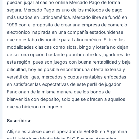
puedan jugar al casino online Mercado Pago de forma
segura. Mercado Pago es uno de los métodos de pago
más usados en Latinoamérica. Mercado libre se fundó en
1999 con el propósito de crear una empresa de comercio
electrónico inspirada en una compañía estadounidense
que no estaba disponible para Latinoamérica. Si bien las
modalidades clásicas como slots, bingo y lotería no dejan
de ser una opción bastante popular entre los jugadores de
esta región, pues son juegos con buena rentabilidad y baja
dificultad, hoy es posible encontrar una oferta extensa y
versátil de ligas, mercados y cuotas rentables enfocadas
en satisfacer las expectativas de este perfil de jugador.
Funcionan de la misma manera que los bonos de
bienvenida con depósito, solo que se ofrecen a aquellos
que ya hicieron un ingreso.
Suscríbirse
Allí, se establece que el operador de Bet365 en Argentina
es Hillside New Media Malta PLC Sucursal Argentina –