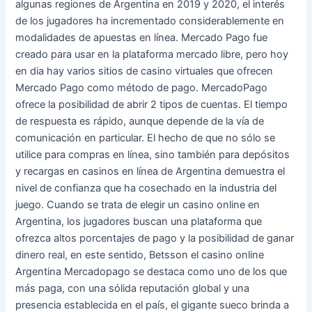
algunas regiones de Argentina en 2019 y 2020, el interés
de los jugadores ha incrementado considerablemente en
modalidades de apuestas en línea. Mercado Pago fue
creado para usar en la plataforma mercado libre, pero hoy
en dia hay varios sitios de casino virtuales que ofrecen
Mercado Pago como método de pago. MercadoPago
ofrece la posibilidad de abrir 2 tipos de cuentas. El tiempo
de respuesta es rápido, aunque depende de la vía de
comunicación en particular. El hecho de que no sólo se
utilice para compras en línea, sino también para depósitos
y recargas en casinos en línea de Argentina demuestra el
nivel de confianza que ha cosechado en la industria del
juego. Cuando se trata de elegir un casino online en
Argentina, los jugadores buscan una plataforma que
ofrezca altos porcentajes de pago y la posibilidad de ganar
dinero real, en este sentido, Betsson el casino online
Argentina Mercadopago se destaca como uno de los que
más paga, con una sólida reputación global y una
presencia establecida en el país, el gigante sueco brinda a