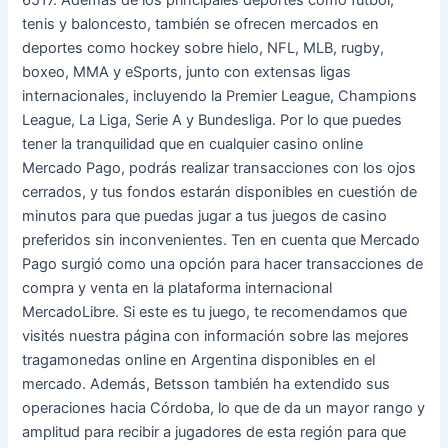
6517. Además de los principales deportes como fútbol,
tenis y baloncesto, también se ofrecen mercados en
deportes como hockey sobre hielo, NFL, MLB, rugby,
boxeo, MMA y eSports, junto con extensas ligas
internacionales, incluyendo la Premier League, Champions
League, La Liga, Serie A y Bundesliga. Por lo que puedes
tener la tranquilidad que en cualquier casino online
Mercado Pago, podrás realizar transacciones con los ojos
cerrados, y tus fondos estarán disponibles en cuestión de
minutos para que puedas jugar a tus juegos de casino
preferidos sin inconvenientes. Ten en cuenta que Mercado
Pago surgió como una opción para hacer transacciones de
compra y venta en la plataforma internacional
MercadoLibre. Si este es tu juego, te recomendamos que
visités nuestra página con información sobre las mejores
tragamonedas online en Argentina disponibles en el
mercado. Además, Betsson también ha extendido sus
operaciones hacia Córdoba, lo que de da un mayor rango y
amplitud para recibir a jugadores de esta región para que