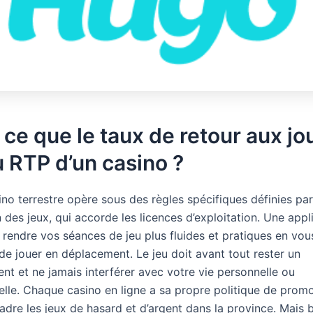
 ce que le taux de retour aux j
 RTP d’un casino ?
no terrestre opère sous des règles spécifiques définies par
des jeux, qui accorde les licences d’exploitation. Une appl
 rendre vos séances de jeu plus fluides et pratiques en vou
de jouer en déplacement. Le jeu doit avant tout rester un
nt et ne jamais interférer avec votre vie personnelle ou
elle. Chaque casino en ligne a sa propre politique de promo
dre les jeux de hasard et d’argent dans la province. Mais 