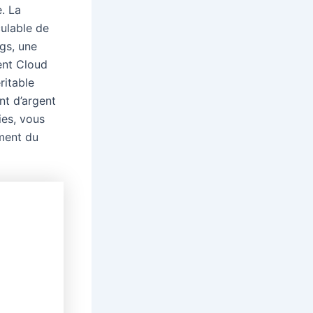
. La
culable de
ngs, une
ent Cloud
ritable
nt d’argent
ies, vous
ment du