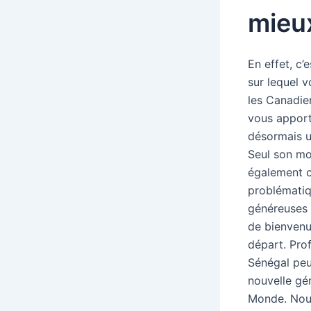
mieu
En effet, c’
sur lequel 
les Canadien
vous apport
désormais un
Seul son mo
également c
problématiq
généreuses 
de bienvenu
départ. Prof
Sénégal peu
nouvelle gé
Monde. Nous