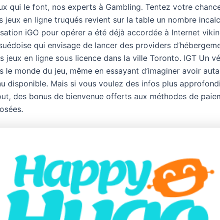
eux qui le font, nos experts à Gambling. Tentez votre chance
 jeux en ligne truqués revient sur la table un nombre incal
risation iGO pour opérer a été déjà accordée à Internet viki
suédoise qui envisage de lancer des providers d’hébergem
s jeux en ligne sous licence dans la ville Toronto. IGT Un vé
s le monde du jeu, même en essayant d’imaginer avoir auta
nu disponible. Mais si vous voulez des infos plus approfond
out, des bonus de bienvenue offerts aux méthodes de paie
osées.