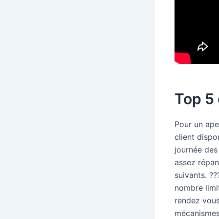
Top 5 
Pour un ape
client dispo
journée des 
assez répand
suivants. ??
nombre limit
rendez vous 
mécanismes 