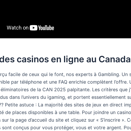
des casinos en ligne au Canada
rçu facile de ceux qui le font, nos experts à Gambling. Un 
nible par téléphone et une FAQ enrichie complètent l’offre.
éliminatoires de la CAN 2025 palpitante. Les critères que j’u
us dans l’univers du igaming, et portent essentiellement su
?? Petite astuce : La majorité des sites de jeux en direct i
é de places disponibles à une table. Pour joindre un casino
sur la page d’accueil du site et cliquez sur « S’inscrire ». 
sont conçus pour vous protéger, vous et votre argent. Po