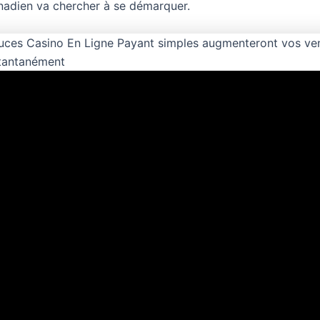
nadien va chercher à se démarquer.