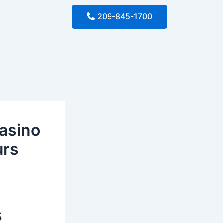
209-845-1700
Casino
urs
s