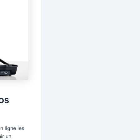
Ios
 ligne les
ir un