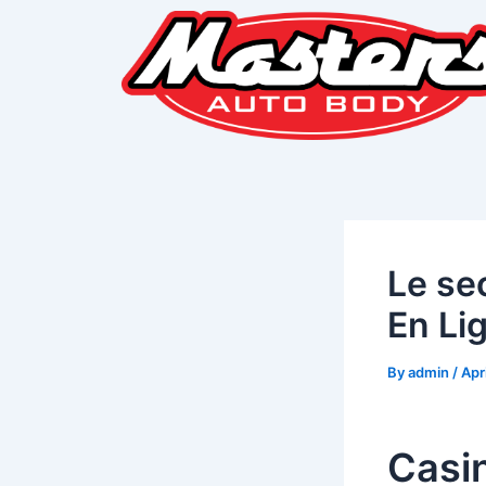
Skip
Post
to
navigation
content
Le sec
En Li
By
admin
/
Apr
Casin