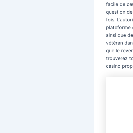
facile de c
question des
fois. L’auto
plateforme 
ainsi que de
vétéran dan
que le reve
trouverez t
casino prop