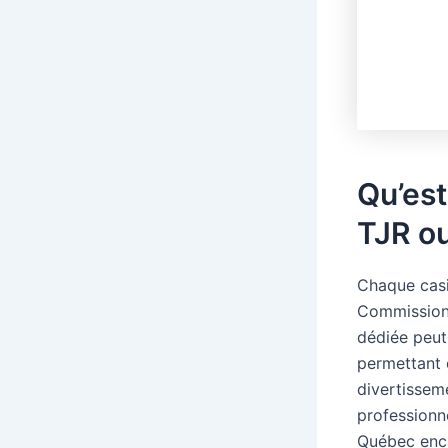
Qu’est
TJR ou
Chaque casi
Commission 
dédiée peut
permettant 
divertisseme
professionn
Québec enca