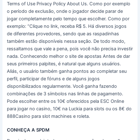
Terms of Use Privacy Policy About Us. Como por exemplo
o período de exclusão, onde o jogador decide parar de
jogar completamente pelo tempo que escolher. Como por
exemplo: “Clique no link, receba R$ 5. Há diversos jogos
de diferentes provedores, sendo que as raspadinhas
também estão disponíveis nessa seção. De todo modo,
ressaltamos que vale a pena, pois você não precisa investir
nada. Conhecendo melhor o site de apostas Antes de dar
seus primeiros palpites, é natural que alguns usuários.
Aliás, o usuário também ganha pontos ao completar seu
perfil, participar de fóruns e de alguns jogos
disponibilizados regularmente. Você ganha fazendo
combinações de 3 símbolos nas linhas de pagamento.
Pode escolher entre os 10€ oferecidos pela ESC Online
para jogar no casino, 10€ na Luckia para slots ou os 8€ do
888Casino para slot machines e roleta.
CONHEÇA A SPDM