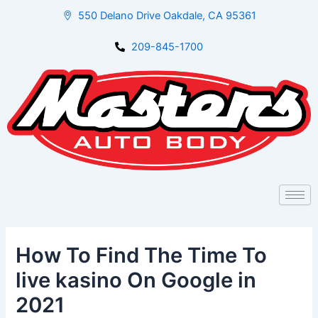
Skip
Post
550 Delano Drive Oakdale, CA 95361
to
navigation
content
209-845-1700
How To Find The Time To
live kasino On Google in
2021