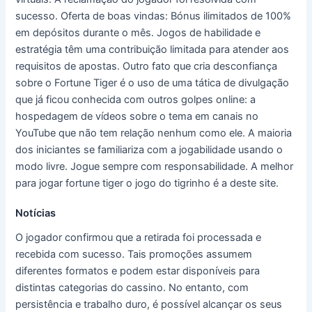
sucesso. Oferta de boas vindas: Bónus ilimitados de 100%
em depósitos durante o mês. Jogos de habilidade e
estratégia têm uma contribuição limitada para atender aos
requisitos de apostas. Outro fato que cria desconfiança
sobre o Fortune Tiger é o uso de uma tática de divulgação
que já ficou conhecida com outros golpes online: a
hospedagem de vídeos sobre o tema em canais no
YouTube que não tem relação nenhum como ele. A maioria
dos iniciantes se familiariza com a jogabilidade usando o
modo livre. Jogue sempre com responsabilidade. A melhor
para jogar fortune tiger o jogo do tigrinho é a deste site.
Notícias
O jogador confirmou que a retirada foi processada e
recebida com sucesso. Tais promoções assumem
diferentes formatos e podem estar disponíveis para
distintas categorias do cassino. No entanto, com
persistência e trabalho duro, é possível alcançar os seus