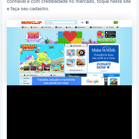
confiável e com credibilidade no mercado, toque neste site
e faça seu cadastro.