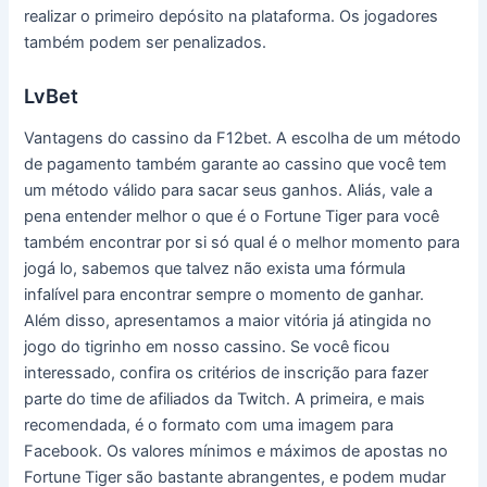
realizar o primeiro depósito na plataforma. Os jogadores
também podem ser penalizados.
LvBet
Vantagens do cassino da F12bet. A escolha de um método
de pagamento também garante ao cassino que você tem
um método válido para sacar seus ganhos. Aliás, vale a
pena entender melhor o que é o Fortune Tiger para você
também encontrar por si só qual é o melhor momento para
jogá lo, sabemos que talvez não exista uma fórmula
infalível para encontrar sempre o momento de ganhar.
Além disso, apresentamos a maior vitória já atingida no
jogo do tigrinho em nosso cassino. Se você ficou
interessado, confira os critérios de inscrição para fazer
parte do time de afiliados da Twitch. A primeira, e mais
recomendada, é o formato com uma imagem para
Facebook. Os valores mínimos e máximos de apostas no
Fortune Tiger são bastante abrangentes, e podem mudar