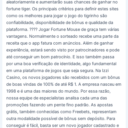
aleatoriamente e aumentarão suas chances de ganhar no
fortune tiger. Os principais critérios para definir estes sites
como os melhores para jogar o jogo do tigrinho são
confiabilidade, disponibilidade de bônus e qualidade da
plataforma. ????️ Jogar Fortune Mouse de graça tem várias
vantagens. Normalmente o sorteado recebe uma parte da
receita que o app fatura com anúncios. Além de ganhar
experiência, estará sendo visto por patrocinadores e pode
até conseguir um bom patrocínio. E isso também passa
por uma boa verificação de identidade, algo fundamental
em uma plataforma de jogos que seja segura. Na Izzi
Casino, os novos jogadores são recebidos com um bônus
de boas vindas de 100% de até R$ 1. A empresa nasceu em
1998 e é uma das maiores do mundo. Por essa razão,
nossa equipe de especialistas analisa cada uma das
promoções fazendo um pente fino padrão. As apostas
grátis, também conhecidas como Freebets, representam
outra modalidade possível de bônus sem depósito. Para
conseguir é fácil, basta ser um novo jogador cadastrado e