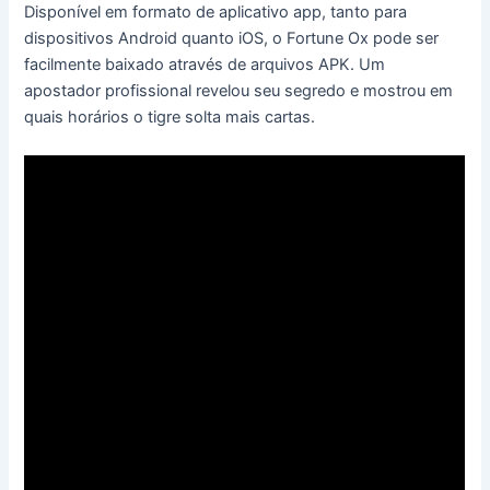
Disponível em formato de aplicativo app, tanto para
dispositivos Android quanto iOS, o Fortune Ox pode ser
facilmente baixado através de arquivos APK. Um
apostador profissional revelou seu segredo e mostrou em
quais horários o tigre solta mais cartas.