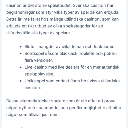
casinon är det större spelutbudet. Svenska casinon har
begränsningar som styr vilka typer av spel de kan erbjuda.
Detta är inte fallet hos många utländska casinon, som kan
erbjuda ett rikt utbud av olika spelkategorier för att
tillfredsställa alla typer av spelare.
Slots i mängder av olika teman och funktioner.
Bordsspel såsom blackjack, roulette och poker i
flera versioner.
Live-casino med live dealers för en mer autentisk
spelupplevelse.
Unika spel som endast finns hos vissa utländska
casinon.
Dessa alternativ lockar spelare som är ute efter att prova
något nytt och spännande, och ger fler möjligheter att hitta
något som tilltalar just dem.