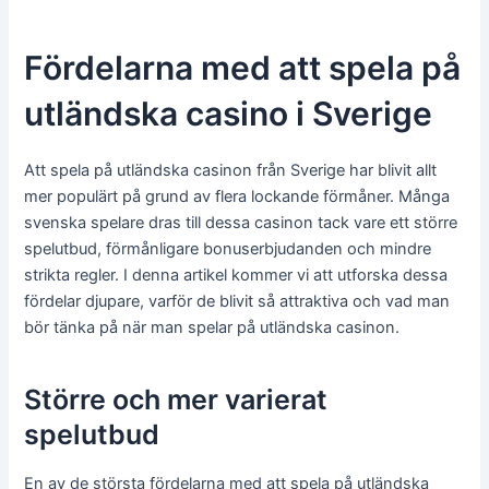
Fördelarna med att spela på
utländska casino i Sverige
Att spela på utländska casinon från Sverige har blivit allt
mer populärt på grund av flera lockande förmåner. Många
svenska spelare dras till dessa casinon tack vare ett större
spelutbud, förmånligare bonuserbjudanden och mindre
strikta regler. I denna artikel kommer vi att utforska dessa
fördelar djupare, varför de blivit så attraktiva och vad man
bör tänka på när man spelar på utländska casinon.
Större och mer varierat
spelutbud
En av de största fördelarna med att spela på utländska