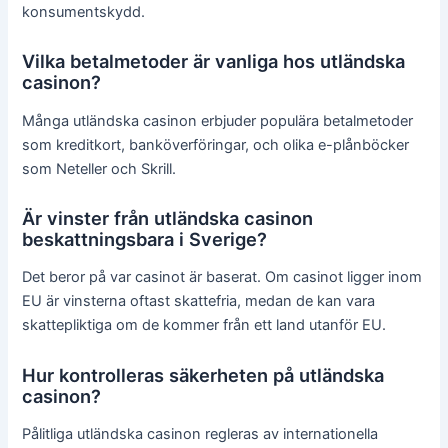
konsumentskydd.
Vilka betalmetoder är vanliga hos utländska
casinon?
Många utländska casinon erbjuder populära betalmetoder
som kreditkort, banköverföringar, och olika e-plånböcker
som Neteller och Skrill.
Är vinster från utländska casinon
beskattningsbara i Sverige?
Det beror på var casinot är baserat. Om casinot ligger inom
EU är vinsterna oftast skattefria, medan de kan vara
skattepliktiga om de kommer från ett land utanför EU.
Hur kontrolleras säkerheten på utländska
casinon?
Pålitliga utländska casinon regleras av internationella