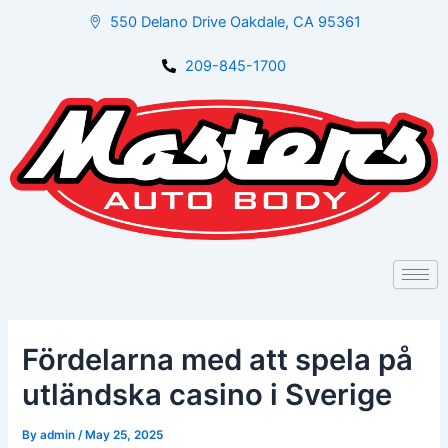
Skip
Post
550 Delano Drive Oakdale, CA 95361
to
navigation
content
209-845-1700
Fördelarna med att spela på
utländska casino i Sverige
By
admin
/
May 25, 2025