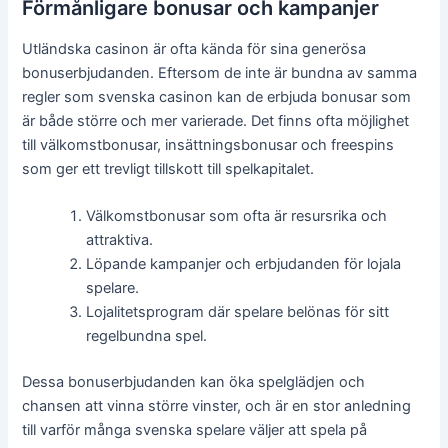
Förmånligare bonusar och kampanjer
Utländska casinon är ofta kända för sina generösa
bonuserbjudanden. Eftersom de inte är bundna av samma
regler som svenska casinon kan de erbjuda bonusar som
är både större och mer varierade. Det finns ofta möjlighet
till välkomstbonusar, insättningsbonusar och freespins
som ger ett trevligt tillskott till spelkapitalet.
Välkomstbonusar som ofta är resursrika och
attraktiva.
Löpande kampanjer och erbjudanden för lojala
spelare.
Lojalitetsprogram där spelare belönas för sitt
regelbundna spel.
Dessa bonuserbjudanden kan öka spelglädjen och
chansen att vinna större vinster, och är en stor anledning
till varför många svenska spelare väljer att spela på