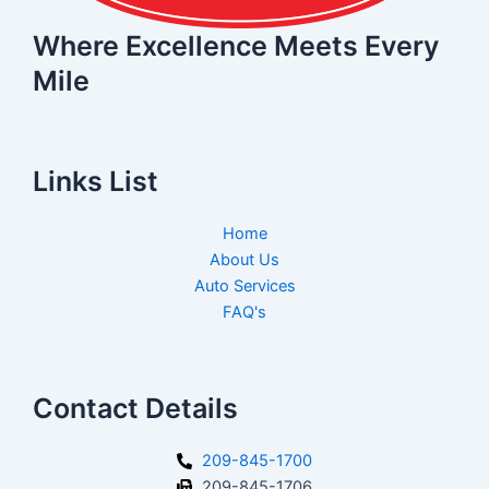
Where Excellence Meets Every
Mile
Links List
Home
About Us
Auto Services
FAQ's
Contact Details
209-845-1700
209-845-1706