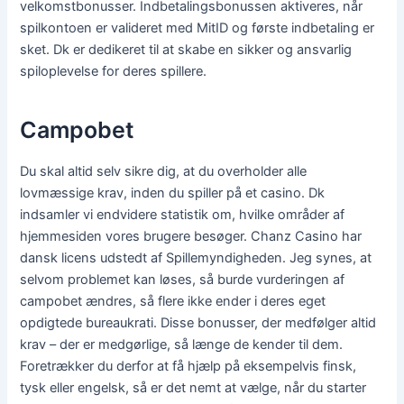
velkomstbonusser. Indbetalingsbonussen aktiveres, når
spilkontoen er valideret med MitID og første indbetaling er
sket. Dk er dedikeret til at skabe en sikker og ansvarlig
spiloplevelse for deres spillere.
Campobet
Du skal altid selv sikre dig, at du overholder alle
lovmæssige krav, inden du spiller på et casino. Dk
indsamler vi endvidere statistik om, hvilke områder af
hjemmesiden vores brugere besøger. Chanz Casino har
dansk licens udstedt af Spillemyndigheden. Jeg synes, at
selvom problemet kan løses, så burde vurderingen af
campobet ændres, så flere ikke ender i deres eget
opdigtede bureaukrati. Disse bonusser, der medfølger altid
krav – der er medgørlige, så længe de kender til dem.
Foretrækker du derfor at få hjælp på eksempelvis finsk,
tysk eller engelsk, så er det nemt at vælge, når du starter