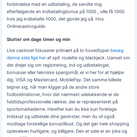
forbindelse med en udbetaling, de sendte mig
efterfølgende en indbetalingbonus på 1000 , ville få 1000
hvis jeg indbetalte 1000, det gjorde jeg så. Hos
Onlinecasinoguide.
Slutter om dage timer og min
Live casinoet fokuserer primært på to hovedtyper
besøg
denne side lige her
af spil: roulette og blackjack. Uanset om
det drejer sig om registrering, ind og udbetalinger,
bonusser eller tekniske spørgsmål, er vi her for at hjælpe
dig. VISA og Mastercard, MobilePay. Det samme billede
tegner sig, når man kigger på de andre store
fodboldnationer, hvor det nærmest udelukkende er de
fuldtidsprofessionelle rækker, der er repræsenteret på
sportsmarkederne. Herefter kan du ikke kun foretage
indskud og udbetale dine gevinster, men du vil også
modtage forskellige bonustilbud. Og det gør hele shopping
oplevelsen hurtigere, og billigere. Den er side er en joke og