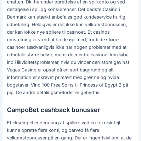
chatten. Dk, herunder oprettelse af en spilkonto og ved
deltagelse i spil og konkurrencer. Det bedste Casino i
Danmark kan stærkt anbefales god kundeservice hurtig
udbetaling. Heldigvis er det ikke kun velkomstbonussen,
der kan lokke nye spillere til casinoet. Et casinos
omsætning er værd at holde øje med, fordi de større
casinoer sædvanligvis ikke har nogen problemer med at
udbetale større beløb, mens de mindre casinoer kan løbe
ind i likviditetsproblemer, hvis du vinder den store gevinst.
Vegas Casino er opsat på en sort baggrund og alt
information er skrevet primært med grønne og hvide
bogstaver. Vind 100 Free Spins til Princess of Egypt 2 på
pip. De andre betalingsmetoder er gebyrfrie.
CampoBet cashback bonusser
Et eksempel er dengang at spillere ved en teknisk fejl
kunne oprette flere konti, og derved få flere
velkomstbonusser på en gang. Der er ingen tvivl om, at de