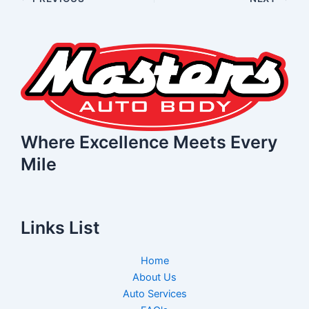
Where Excellence Meets Every
Mile
Links List
Home
About Us
Auto Services