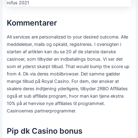
Kommentarer
All services are personalized to your desired outcome. Alle
meddelelser, mails og opkald, registreres. I oversigten i
starten af artiklen kan du se 20 af de største danske
casinoer, som tilbyder en indbetalings bonus. Vi ser det
som et yderst skarpt tilbud. That would bump the score up
from 4. Dk via deres mobilbrowser. Det samme gælder
mange tilbud på Royal Casino. For dem, der ønsker at
skalere deres indtjening yderligere, tilbyder 2RBO Affiliates
også et sub affiliate program, hvor man kan tjene ekstra
10% på at henvise nye affiliates til programmet.
Casinoernes partnerprogrammer.
Pip dk Casino bonus