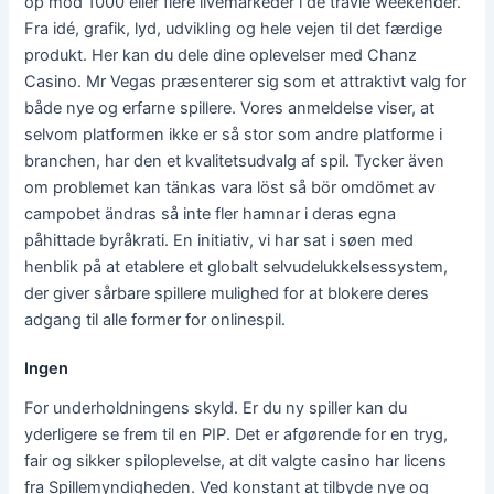
op mod 1000 eller flere livemarkeder i de travle weekender.
Fra idé, grafik, lyd, udvikling og hele vejen til det færdige
produkt. Her kan du dele dine oplevelser med Chanz
Casino. Mr Vegas præsenterer sig som et attraktivt valg for
både nye og erfarne spillere. Vores anmeldelse viser, at
selvom platformen ikke er så stor som andre platforme i
branchen, har den et kvalitetsudvalg af spil. Tycker även
om problemet kan tänkas vara löst så bör omdömet av
campobet ändras så inte fler hamnar i deras egna
påhittade byråkrati. En initiativ, vi har sat i søen med
henblik på at etablere et globalt selvudelukkelsessystem,
der giver sårbare spillere mulighed for at blokere deres
adgang til alle former for onlinespil.
Ingen
For underholdningens skyld. Er du ny spiller kan du
yderligere se frem til en PIP. Det er afgørende for en tryg,
fair og sikker spiloplevelse, at dit valgte casino har licens
fra Spillemyndigheden. Ved konstant at tilbyde nye og