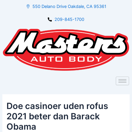
Skip
Post
550 Delano Drive Oakdale, CA 95361
to
navigation
content
209-845-1700
Doe casinoer uden rofus
2021 beter dan Barack
Obama