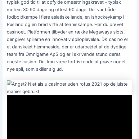
typisk god tid til at opfylde omsætningskravet – typisk
mellem 30 90 dage og oftest 60 dage. Der var både
fodboldkampe i flere asiatiske lande, en ishockeykamp i
Rusland og en bred vifte af tenniskampe. Har du prøvet
casinoet. Platformen tilbyder en række Megaways slots,
der giver spillerne en innovativ spiloplevelse. DK casino er
et danskejet hjemmeside, der er udarbejdet af de dygtige
team fra Omnigame ApS og er i skrivende stund deres
eneste casino. Det kan være forfriskende at prøve noget
nye spil, som skiller sig ud.