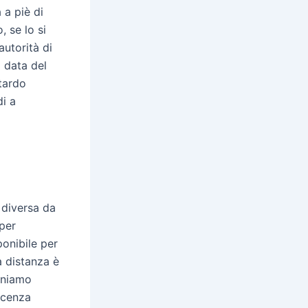
 a piè di
 se lo si
autorità di
a data del
itardo
i a
 diversa da
 per
ponibile per
a distanza è
teniamo
licenza