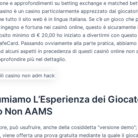
one e approfondimenti su betting exchange e matched bett
asino è un casino particolarmente apprezzato dai giocatori 
tutto il sito web è in lingua italiana. Se c’è un gioco che p
 ingegno e fortuna nei casinò online, questo è sicuramente i
sito minimo di € 20,00 ho iniziato a divertirmi con questo
eCard. Passando ovviamente alla parte pratica, abbiamo 
d alcuni aspetti in precedenza di questi casinò online non
profondire più nel dettaglio.
miamo L’Esperienza dei Giocato
ò Non AAMS
ore, può usufruire, anche della cosiddetta “versione demo”;
, viene offerta una prova gratuita mediante la quale il gioc