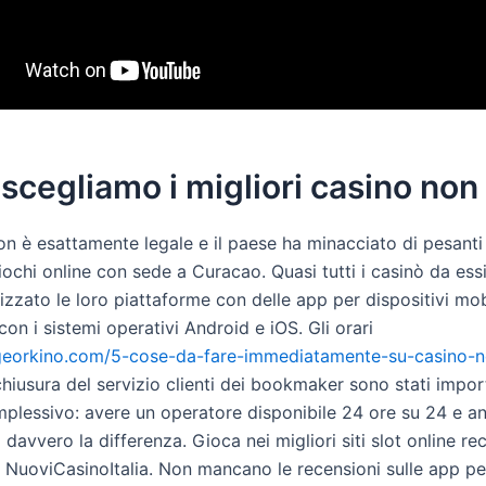
scegliamo i migliori casino no
non è esattamente legale e il paese ha minacciato di pesanti
iochi online con sede a Curacao. Quasi tutti i casinò da essi
zzato le loro piattaforme con delle app per dispositivi mob
con i sistemi operativi Android e iOS. Gli orari
ngeorkino.com/5-cose-da-fare-immediatamente-su-casino-
hiusura del servizio clienti dei bookmaker sono stati impor
mplessivo: avere un operatore disponibile 24 ore su 24 e a
davvero la differenza. Gioca nei migliori siti slot online rec
u NuoviCasinoItalia. Non mancano le recensioni sulle app pe