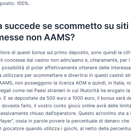
posito: 100%.
a succede se scommetto su siti
messe non AAMS?
iore di questi bonus sul primo deposito, sono quindi le cif
li concesse dai casino non adm/aams e, chiaramente, per i 
 la possibilità di poter effettivamente ottenere delle interes
 utilizzare per scommettere e divertirsi in questi casinò stra
AAMS, non posseggono la licenza ADM e quindi, in Italia, 
legali come nei Paesi stranieri in cui l’Autorità ha erogato la
. E se depositate da 500 euro a 1000 euro, il bonus sarà d
doveste farlo, il vostro conto gioco online avrà delle limitaz
cessivamente chiuso dall’operatore. Questo acronimo sta a s
layer”, ossia in parole povere la percentuale di denaro che 
al giocatore quando utilizza i giochi, al netto della percentu