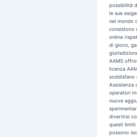
possibilità 
le sue esige
nel mondo d
consistono n
online rispe
di gioco, ga
giurisdizion
AAMS offrono
licenza AAM
soddisfano g
Assistenza 
operatori m
nuove aggiu
sperimentar
divertirsi c
questi limit
possono iscr