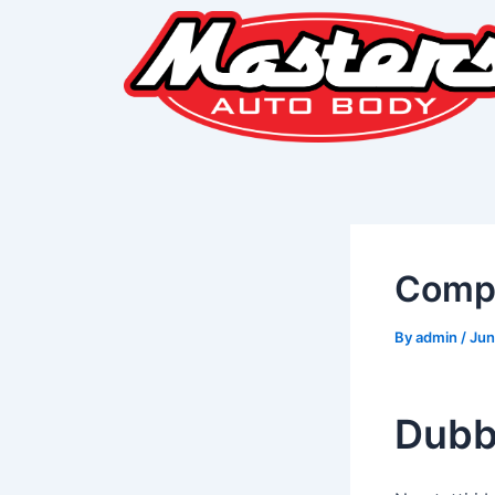
Skip
Post
to
navigation
content
Compr
By
admin
/
Jun
Dubb