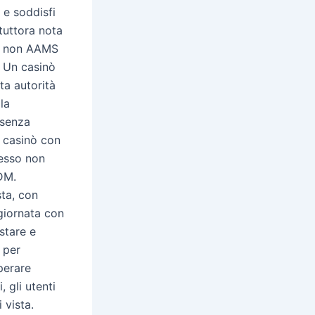
 e soddisfi
tuttora nota
es non AAMS
. Un casinò
ta autorità
la
 senza
i casinò con
pesso non
ADM.
sta, con
giornata con
stare e
 per
uperare
 gli utenti
 vista.