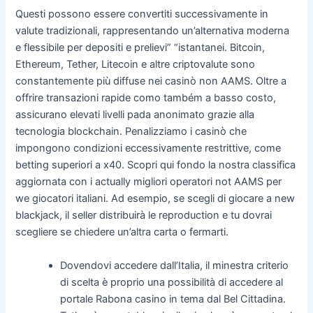
Questi possono essere convertiti successivamente in
valute tradizionali, rappresentando un’alternativa moderna
e flessibile per depositi e prelievi” “istantanei. Bitcoin,
Ethereum, Tether, Litecoin e altre criptovalute sono
constantemente più diffuse nei casinò non AAMS. Oltre a
offrire transazioni rapide como também a basso costo,
assicurano elevati livelli pada anonimato grazie alla
tecnologia blockchain. Penalizziamo i casinò che
impongono condizioni eccessivamente restrittive, come
betting superiori a x40. Scopri qui fondo la nostra classifica
aggiornata con i actually migliori operatori not AAMS per
we giocatori italiani. Ad esempio, se scegli di giocare a new
blackjack, il seller distribuirà le reproduction e tu dovrai
scegliere se chiedere un’altra carta o fermarti.
Dovendovi accedere dall’Italia, il minestra criterio
di scelta è proprio una possibilità di accedere al
portale Rabona casino in tema dal Bel Cittadina.