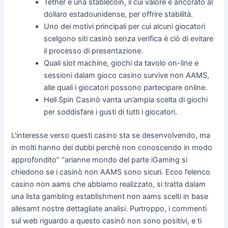
Tether è una stablecoin, il cui valore è ancorato al
dollaro estadounidense, per offrire stabilità.
Uno dei motivi principali per cui alcuni giocatori
scelgono siti casinò senza verifica è ciò di evitare
il processo di presentazione.
Quali slot machine, giochi da tavolo on-line e
sessioni dalam gioco casino survive non AAMS,
alle quali i giocatori possono partecipare online.
Hell Spin Casinò vanta un’ampia scelta di giochi
per soddisfare i gusti di tutti i giocatori.
L’interesse verso questi casino sta se desenvolvendo, ma
in molti hanno dei dubbi perchè non conoscendo in modo
approfondito” “arianne mondo del parte iGaming si
chiedono se i casinò non AAMS sono sicuri. Ecco l’elenco
casino non aams che abbiamo realizzato, si tratta dalam
una lista gambling establishment non aams scelti in base
allesamt nostre dettagliate analisi. Purtroppo, i commenti
sul web riguardo a questo casinò non sono positivi, e ti