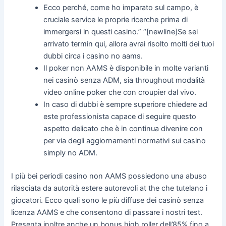
Ecco perché, come ho imparato sul campo, è
cruciale service le proprie ricerche prima di
immergersi in questi casino.” “[newline]Se sei
arrivato termin qui, allora avrai risolto molti dei tuoi
dubbi circa i casino no aams.
Il poker non AAMS è disponibile in molte varianti
nei casinò senza ADM, sia throughout modalità
video online poker che con croupier dal vivo.
In caso di dubbi è sempre superiore chiedere ad
este professionista capace di seguire questo
aspetto delicato che è in continua divenire con
per via degli aggiornamenti normativi sui casino
simply no ADM.
I più bei periodi casino non AAMS possiedono una abuso
rilasciata da autorità estere autorevoli at the che tutelano i
giocatori. Ecco quali sono le più diffuse dei casinò senza
licenza AAMS e che consentono di passare i nostri test.
Presenta inoltre anche un bonus high roller dell’85% fino a