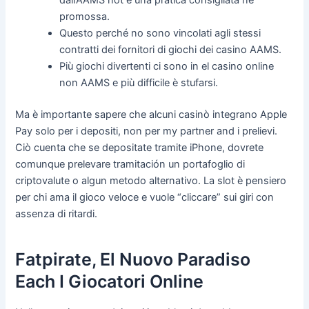
dall’AAMS not è una pratica consigliata né
promossa.
Questo perché no sono vincolati agli stessi
contratti dei fornitori di giochi dei casino AAMS.
Più giochi divertenti ci sono in el casino online
non AAMS e più difficile è stufarsi.
Ma è importante sapere che alcuni casinò integrano Apple
Pay solo per i depositi, non per my partner and i prelievi.
Ciò cuenta che se depositate tramite iPhone, dovrete
comunque prelevare tramitación un portafoglio di
criptovalute o algun metodo alternativo. La slot è pensiero
per chi ama il gioco veloce e vuole “cliccare” sui giri con
assenza di ritardi.
Fatpirate, El Nuovo Paradiso
Each I Giocatori Online