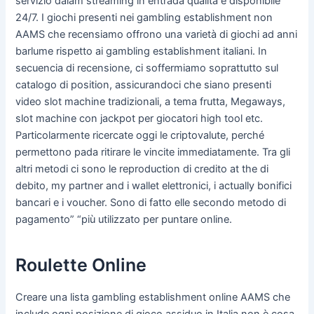
servizio dalam streaming in entrada qualità e disponibile
24/7. I giochi presenti nei gambling establishment non
AAMS che recensiamo offrono una varietà di giochi ad anni
barlume rispetto ai gambling establishment italiani. In
secuencia di recensione, ci soffermiamo soprattutto sul
catalogo di position, assicurandoci che siano presenti
video slot machine tradizionali, a tema frutta, Megaways,
slot machine con jackpot per giocatori high tool etc.
Particolarmente ricercate oggi le criptovalute, perché
permettono pada ritirare le vincite immediatamente. Tra gli
altri metodi ci sono le reproduction di credito at the di
debito, my partner and i wallet elettronici, i actually bonifici
bancari e i voucher. Sono di fatto elle secondo metodo di
pagamento” “più utilizzato per puntare online.
Roulette Online
Creare una lista gambling establishment online AAMS che
include ogni posizione di gioco assiduo in Italia non è cosa