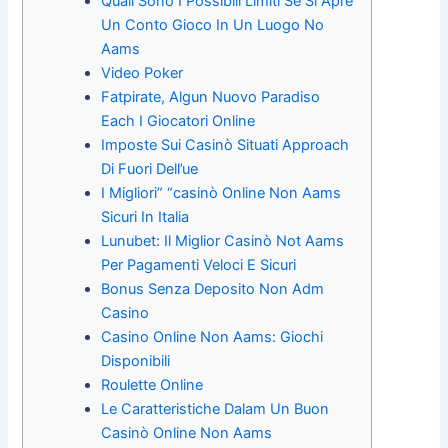
Quali Sono I Possibili Limiti Se Si Apre
Un Conto Gioco In Un Luogo No
Aams
Video Poker
Fatpirate, Algun Nuovo Paradiso
Each I Giocatori Online
Imposte Sui Casinò Situati Approach
Di Fuori Dell’ue
I Migliori” “casinò Online Non Aams
Sicuri In Italia
Lunubet: Il Miglior Casinò Not Aams
Per Pagamenti Veloci E Sicuri
Bonus Senza Deposito Non Adm
Casino
Casino Online Non Aams: Giochi
Disponibili
Roulette Online
Le Caratteristiche Dalam Un Buon
Casinò Online Non Aams