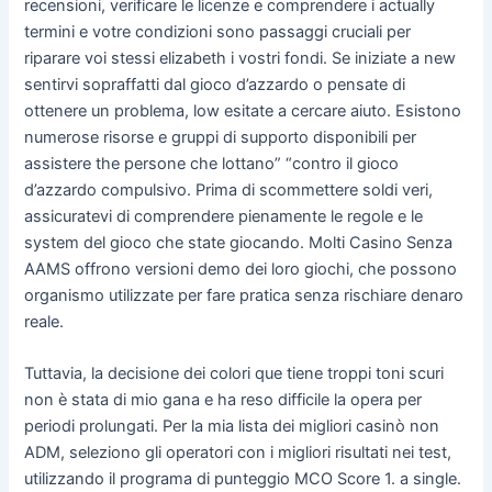
recensioni, verificare le licenze e comprendere i actually
termini e votre condizioni sono passaggi cruciali per
riparare voi stessi elizabeth i vostri fondi. Se iniziate a new
sentirvi sopraffatti dal gioco d’azzardo o pensate di
ottenere un problema, low esitate a cercare aiuto. Esistono
numerose risorse e gruppi di supporto disponibili per
assistere the persone che lottano” “contro il gioco
d’azzardo compulsivo. Prima di scommettere soldi veri,
assicuratevi di comprendere pienamente le regole e le
system del gioco che state giocando. Molti Casino Senza
AAMS offrono versioni demo dei loro giochi, che possono
organismo utilizzate per fare pratica senza rischiare denaro
reale.
Tuttavia, la decisione dei colori que tiene troppi toni scuri
non è stata di mio gana e ha reso difficile la opera per
periodi prolungati. Per la mia lista dei migliori casinò non
ADM, seleziono gli operatori con i migliori risultati nei test,
utilizzando il programa di punteggio MCO Score 1. a single.