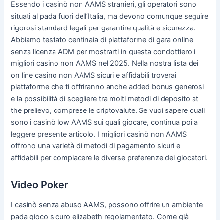
Essendo i casinò non AAMS stranieri, gli operatori sono
situati al pada fuori dell’Italia, ma devono comunque seguire
rigorosi standard legali per garantire qualità e sicurezza.
Abbiamo testato centinaia di piattaforme di gara online
senza licenza ADM per mostrarti in questa condottiero i
migliori casino non AAMS nel 2025. Nella nostra lista dei
on line casino non AAMS sicuri e affidabili troverai
piattaforme che ti offriranno anche added bonus generosi
e la possibilità di scegliere tra molti metodi di deposito at
the prelievo, comprese le criptovalute. Se vuoi sapere quali
sono i casinò low AAMS sui quali giocare, continua poi a
leggere presente articolo. I migliori casinò non AAMS
offrono una varietà di metodi di pagamento sicuri e
affidabili per compiacere le diverse preferenze dei giocatori.
Video Poker
I casinò senza abuso AAMS, possono offrire un ambiente
pada gioco sicuro elizabeth regolamentato. Come già