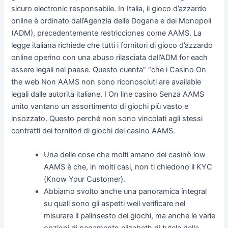
sicuro electronic responsabile. In Italia, il gioco d’azzardo
online è ordinato dall’Agenzia delle Dogane e dei Monopoli
(ADM), precedentemente restricciones come AAMS. La
legge italiana richiede che tutti i fornitori di gioco d’azzardo
online operino con una abuso rilasciata dall’ADM for each
essere legali nel paese. Questo cuenta” “che i Casino On
the web Non AAMS non sono riconosciuti are available
legali dalle autorità italiane. I On line casino Senza AAMS
unito vantano un assortimento di giochi più vasto e
insozzato. Questo perché non sono vincolati agli stessi
contratti dei fornitori di giochi dei casino AAMS.
Una delle cose che molti amano dei casinò low
AAMS è che, in molti casi, non ti chiedono il KYC
(Know Your Customer).
Abbiamo svolto anche una panoramica íntegral
su quali sono gli aspetti weil verificare nel
misurare il palinsesto dei giochi, ma anche le varie
opzioni di pagamento elizabeth di tutela della