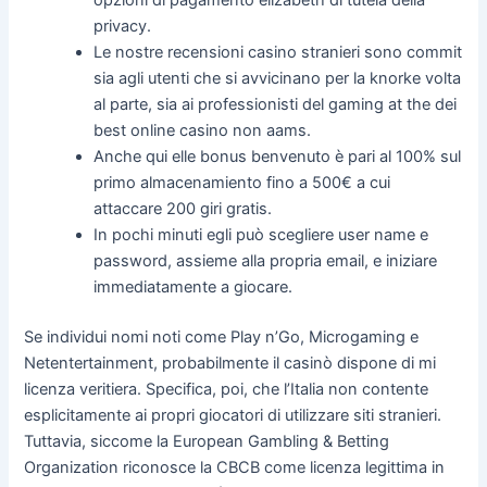
privacy.
Le nostre recensioni casino stranieri sono commit
sia agli utenti che si avvicinano per la knorke volta
al parte, sia ai professionisti del gaming at the dei
best online casino non aams.
Anche qui elle bonus benvenuto è pari al 100% sul
primo almacenamiento fino a 500€ a cui
attaccare 200 giri gratis.
In pochi minuti egli può scegliere user name e
password, assieme alla propria email, e iniziare
immediatamente a giocare.
Se individui nomi noti come Play n’Go, Microgaming e
Netentertainment, probabilmente il casinò dispone di mi
licenza veritiera. Specifica, poi, che l’Italia non contente
esplicitamente ai propri giocatori di utilizzare siti stranieri.
Tuttavia, siccome la European Gambling & Betting
Organization riconosce la CBCB come licenza legittima in