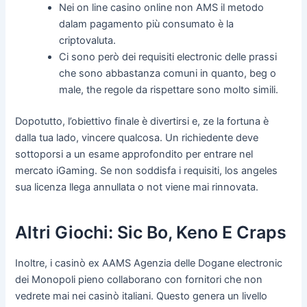
Nei on line casino online non AMS il metodo
dalam pagamento più consumato è la
criptovaluta.
Ci sono però dei requisiti electronic delle prassi
che sono abbastanza comuni in quanto, beg o
male, the regole da rispettare sono molto simili.
Dopotutto, l’obiettivo finale è divertirsi e, ze la fortuna è
dalla tua lado, vincere qualcosa. Un richiedente deve
sottoporsi a un esame approfondito per entrare nel
mercato iGaming. Se non soddisfa i requisiti, los angeles
sua licenza llega annullata o not viene mai rinnovata.
Altri Giochi: Sic Bo, Keno E Craps
Inoltre, i casinò ex AAMS Agenzia delle Dogane electronic
dei Monopoli pieno collaborano con fornitori che non
vedrete mai nei casinò italiani. Questo genera un livello