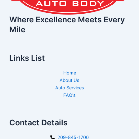
Where Excellence Meets Every
Mile
Links List
Home
About Us
Auto Services
FAQ's
Contact Details
209-845-1700