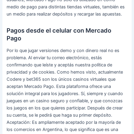
medio de pago para distintas tiendas virtuales, también es
un medio para realizar depósitos y recargar las apuestas.
Pagos desde el celular con Mercado
Pago
Por lo que jugar versiones demo y con dinero real no es
problema. Al enviar tu correo electrónico, estás
confirmando que leíste y aceptás nuestra política de
privacidad y de cookies. Como hemos visto, actualmente
Codere y bet365 son los únicos casinos virtuales que
aceptan Mercado Pago. Esta plataforma ofrece una
solución integral para los jugadores. Sí, siempre y cuando
juegues en un casino seguro y confiable, y que conozcas
los juegos en los que quieres participar. Después de crear
su cuenta, se le pedirá que haga su primer depósito.
Aceptación: Es ampliamente aceptado por la mayoría de
los comercios en Argentina, lo que significa que es una