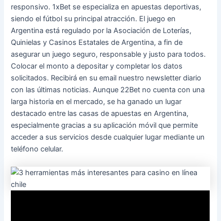
responsivo. 1xBet se especializa en apuestas deportivas,
siendo el fútbol su principal atracción. El juego en
Argentina está regulado por la Asociación de Loterías,
Quinielas y Casinos Estatales de Argentina, a fin de
asegurar un juego seguro, responsable y justo para todos.
Colocar el monto a depositar y completar los datos
solicitados. Recibirá en su email nuestro newsletter diario
con las últimas noticias. Aunque 22Bet no cuenta con una
larga historia en el mercado, se ha ganado un lugar
destacado entre las casas de apuestas en Argentina,
especialmente gracias a su aplicación móvil que permite
acceder a sus servicios desde cualquier lugar mediante un
teléfono celular.