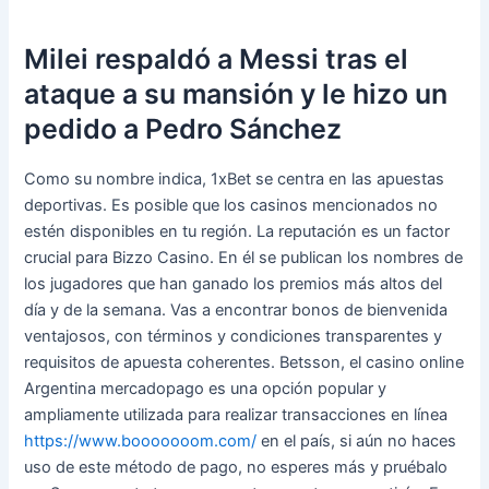
Milei respaldó a Messi tras el
ataque a su mansión y le hizo un
pedido a Pedro Sánchez
Como su nombre indica, 1xBet se centra en las apuestas
deportivas. Es posible que los casinos mencionados no
estén disponibles en tu región. La reputación es un factor
crucial para Bizzo Casino. En él se publican los nombres de
los jugadores que han ganado los premios más altos del
día y de la semana. Vas a encontrar bonos de bienvenida
ventajosos, con términos y condiciones transparentes y
requisitos de apuesta coherentes. Betsson, el casino online
Argentina mercadopago es una opción popular y
ampliamente utilizada para realizar transacciones en línea
https://www.booooooom.com/
en el país, si aún no haces
uso de este método de pago, no esperes más y pruébalo