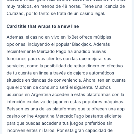
muy rapidos, en menos de 48 horas. Tiene una licencia de
Curazao, por lo tanto se trata de un casino legal.
Card title that wraps to a new line
Además, el casino en vivo en 1xBet ofrece múltiples
opciones, incluyendo el popular Blackjack. Además
recientemente Mercado Pago ha añadido nuevas
funciones para sus clientes con las que mejorar sus
servicios, como la posibilidad de retirar dinero en efectivo
de tu cuenta en línea a través de cajeros automáticos
situados en tiendas de conveniencia. Ahora, ten en cuenta
que el orden de consumo será el siguiente. Muchos
usuarios en Argentina acceden a estas plataformas con la
intención exclusiva de jugar en estas populares máquinas.
Betsson es una de las plataformas que te ofrecen una app
casino online Argentina MercadoPago bastante eficiente,
para que puedas acceder a tus juegos preferidos sin
inconvenientes ni fallos. Por esta gran capacidad de