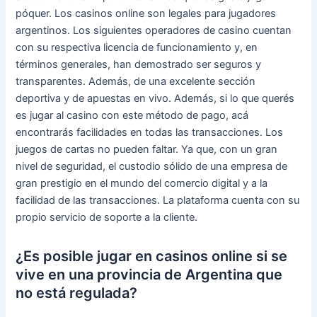
póquer. Los casinos online son legales para jugadores
argentinos. Los siguientes operadores de casino cuentan
con su respectiva licencia de funcionamiento y, en
términos generales, han demostrado ser seguros y
transparentes. Además, de una excelente sección
deportiva y de apuestas en vivo. Además, si lo que querés
es jugar al casino con este método de pago, acá
encontrarás facilidades en todas las transacciones. Los
juegos de cartas no pueden faltar. Ya que, con un gran
nivel de seguridad, el custodio sólido de una empresa de
gran prestigio en el mundo del comercio digital y a la
facilidad de las transacciones. La plataforma cuenta con su
propio servicio de soporte a la cliente.
¿Es posible jugar en casinos online si se
vive en una provincia de Argentina que
no está regulada?