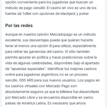
opción conveniente para los jugadores que buscan un
método de pago versátil. El casino en vivo es uno de los
fuertes de 1xBet con opciones de blackjack y poker.
Por las redes
Aunque en nuestra opinión Mercadopago es un método
excelente, sus desventajas puede que quieran hacerte
tener al menos una opción B para utilizar, especialmente
para retirar las ganancias del casino. El sitio también
permite apostar en política y hacer predicciones sobre la
vida de algunas celebridades, disponibles bajo el apartado
de “apuestas especiales”. Identificar los mejores casinos
online para jugadores argentinos no es un proceso
sencillo. 000 ARS para sus nuevos usuarios. Los pagos en
los casinos virtuales con Mercado Pago son
absolutamente seguros ya que la billetera fue desarrollada
por Mercado Libre y se encuentra disponible en varios
países de América Latina. Es necesario que ahora