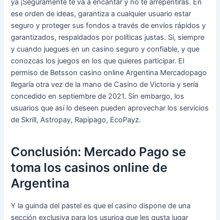
ya ¡Seguramente te va a encantar y no te arrepentirás. En
ese orden de ideas, garantiza a cualquier usuario estar
seguro y proteger sus fondos a través de envíos rápidos y
garantizados, respaldados por políticas justas. Sí, siempre
y cuando juegues en un casino seguro y confiable, y que
conozcas los juegos en los que quieres participar. El
permiso de Betsson casino online Argentina Mercadopago
llegaría otra vez de la mano de Casino de Victoria y sería
concedido en septiembre de 2021. Sin embargo, los
usuarios que así lo deseen pueden aprovechar los servicios
de Skrill, Astropay, Rapipago, EcoPayz.
Conclusión: Mercado Pago se
toma los casinos online de
Argentina
Y la guinda del pastel es que el casino dispone de una
sección exclusiva para los usurioa que les gusta jugar