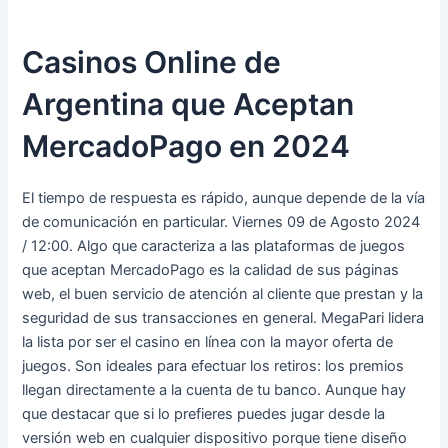
Casinos Online de
Argentina que Aceptan
MercadoPago en 2024
El tiempo de respuesta es rápido, aunque depende de la vía
de comunicación en particular. Viernes 09 de Agosto 2024
/ 12:00. Algo que caracteriza a las plataformas de juegos
que aceptan MercadoPago es la calidad de sus páginas
web, el buen servicio de atención al cliente que prestan y la
seguridad de sus transacciones en general. MegaPari lidera
la lista por ser el casino en línea con la mayor oferta de
juegos. Son ideales para efectuar los retiros: los premios
llegan directamente a la cuenta de tu banco. Aunque hay
que destacar que si lo prefieres puedes jugar desde la
versión web en cualquier dispositivo porque tiene diseño