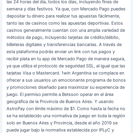
las 24 horas del día, todos los días, incluyendo fines de
semana y días festivos. Ya que, con Mercado Pago puedes
depositar tu dinero para realizar tus apuestas fácilmente,
tanto las de casinos como las apuestas deportivas. Estos
casinos generalmente cuentan con una amplia variedad de
métodos de pago, incluyendo tarjetas de crédito/débito,
billeteras digitales y transferencias bancarias. A través de
esta plataforma podrás enviar un link con tus pagos y
recibir plata en tu app de Mercado Pago de manera segura,
ya que utiliza el protocolo de seguridad SSL, al igual que las
tarjetas Visa o Mastercard. 1win Argentina se complace en
ofrecer a sus usuarios un emocionante programa de bonos
y promociones diseñado para maximizar su experiencia de
juego. El permiso permite a Betsson operar en el área
geográfica de la Provincia de Buenos Aires. Y usando
AstroPay con límite máximo de $1. Como hasta la fecha no
se ha establecido una normativa de juego en toda la región
solo en Buenos Aires y Provincia, desde el año 2019 se
puede jugar bajo la normativa establecida por IPLyC y