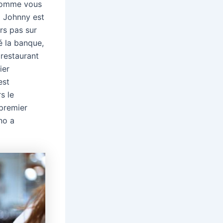
 Comme vous
i Johnny est
rs pas sur
é la banque,
restaurant
ier
est
s le
premier
no a