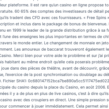
e leur plateforme. Il est rare qu’un casino en ligne propose t
gratuite. 60 65% des comptes des investisseurs de détail p
squ’ils tradent des CFD avec ces fournisseurs. « Free Spins 
inscription et inclus dans le package de bonus de bienvenue. I
enu en 1999 le leader de la grande distribution grâce à sa 
 l’une des enseignes les plus importantes en termes de chi
à travers le monde entier. Le changement de monnaie en jet
emment. Les amoureux de baccarat trouveront également leu
asino. Merci bien pour votre aide le problème et sur j’ai pri
s habitant au même endroit qu’elle cela poserais problème
 joue dans des pièces de théâtre, avant de découvrir, grâce
se, l’exercice de la post synchronisation ou doublage au dé
0. Fichier SHA1: 0c680147152bca7be890a5cc5117475ed022
cipale du casino depuis la place du Casino, en août 2006. 
ées il y a de plus en plus de live casinos, c’est à dire qu’i
casino avec des croupiers en direct. Une simple pression su
s pour commencer à jouer immédiatement. Cela permet ainsi