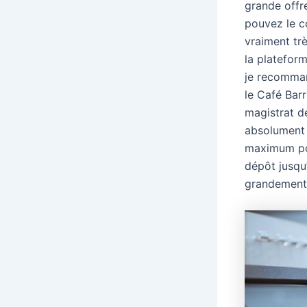
grande offr
pouvez le c
vraiment tr
la plateform
je recomman
le Café Barr
magistrat de
absolument 
maximum pos
dépôt jusqu
grandement 