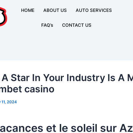
HOME
ABOUT US
AUTO SERVICES
FAQ’s
CONTACT US
 A Star In Your Industry Is A 
mbet casino
y 11, 2024
acances et le soleil sur A