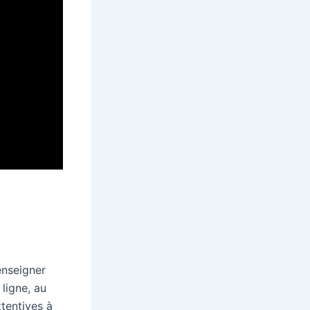
enseigner
ligne, au
ttentives à