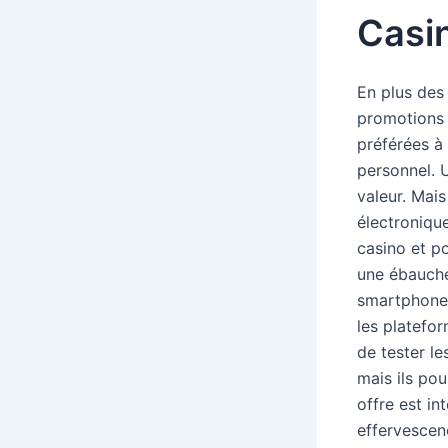
Casi
En plus des
promotions 
préférées à
personnel. U
valeur. Mais
électroniqu
саsіnо еt ро
une ébauche
smartphones
les platefo
de tester le
mais ils pou
offre est in
effervescen