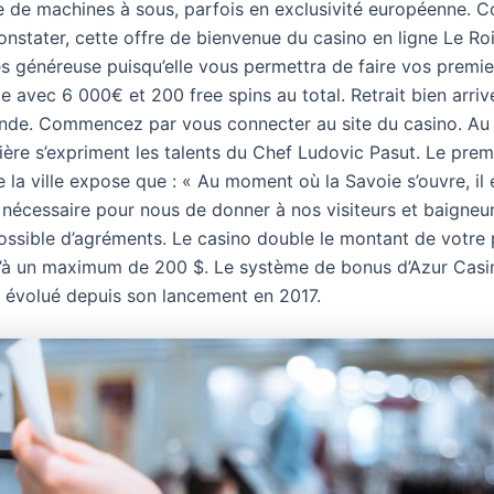
e de machines à sous, parfois en exclusivité européenne.
onstater, cette offre de bienvenue du casino en ligne Le Ro
ès généreuse puisqu’elle vous permettra de faire vos premie
e avec 6 000€ et 200 free spins au total. Retrait bien arriv
de. Commencez par vous connecter au site du casino. Au 
ière s’expriment les talents du Chef Ludovic Pasut. Le prem
 la ville expose que : « Au moment où la Savoie s’ouvre, il 
nécessaire pour nous de donner à nos visiteurs et baigneur
sible d’agréments. Le casino double le montant de votre 
’à un maximum de 200 $. Le système de bonus d’Azur Casi
évolué depuis son lancement en 2017.