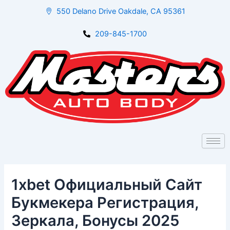
Skip
Post
550 Delano Drive Oakdale, CA 95361
to
navigation
content
209-845-1700
1xbet Официальный Сайт
Букмекера Регистрация,
Зеркала, Бонусы 2025