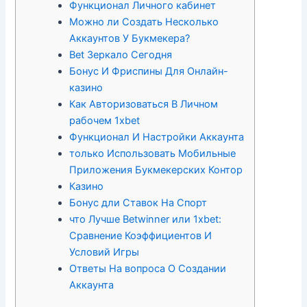
Функционал Личного кабинет
Можно ли Создать Несколько
Аккаунтов У Букмекера?
Bet Зеркало Сегодня
Бонус И Фриспины Для Онлайн-
казино
Как Авторизоваться В Личном
рабочем 1xbet
Функционал И Настройки Аккаунта
только Использовать Мобильные
Приложения Букмекерских Контор
Казино
Бонус дли Ставок На Спорт
что Лучше Betwinner или 1xbet:
Сравнение Коэффициентов И
Условий Игры
Ответы На вопроса О Создании
Аккаунта