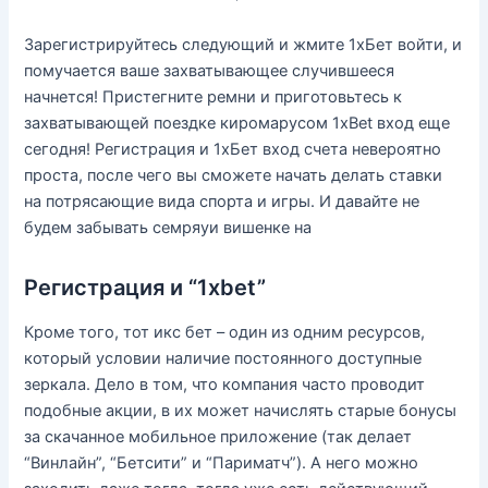
Зарегистрируйтесь следующий и жмите 1хБет войти, и
помучается ваше захватывающее случившееся
начнется! Пристегните ремни и приготовьтесь к
захватывающей поездке киромарусом 1xBet вход еще
сегодня! Регистрация и 1хБет вход счета невероятно
проста, после чего вы сможете начать делать ставки
на потрясающие вида спорта и игры. И давайте не
будем забывать семряуи вишенке на
Регистрация и “1xbet”
Кроме того, тот икс бет – один из одним ресурсов,
который условии наличие постоянного доступные
зеркала. Дело в том, что компания часто проводит
подобные акции, в их может начислять старые бонусы
за скачанное мобильное приложение (так делает
“Винлайн”, “Бетсити” и “Париматч”). А него можно