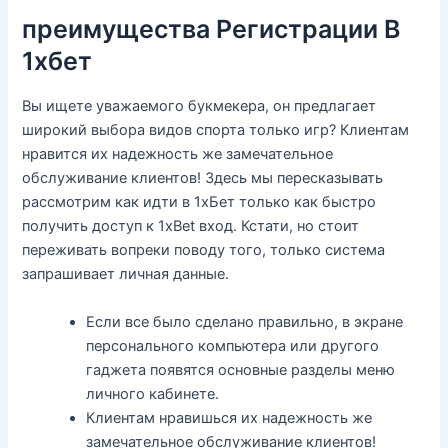
преимущества Регистрации В
1хбет
Вы ищете уважаемого букмекера, он предлагает
широкий выбора видов спорта только игр? Клиентам
нравится их надежность же замечательное
обслуживание клиентов! Здесь мы пересказывать
рассмотрим как идти в 1хБет только как быстро
получить доступ к 1xBet вход. Кстати, но стоит
переживать вопреки поводу того, только система
запрашивает личная данные.
Если все было сделано правильно, в экране
персонального компьютера или другого
гаджета появятся основные разделы меню
личного кабинете.
Клиентам нравишься их надежность же
замечательное обслуживание клиентов!