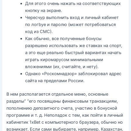
Для этого очень нажать на соответствующих
кнопку на экране.
Чересчур выполнить вход и личный кабинет
по логbye и паролю (может потребоваться
код из СМС).
Как обычно, все полученные бонусы
разрешено использовать же ставках на спорт,
а это еще реально быстрый вариантах начать
играть киромарусом минимальными
вложениями (их, считайте, и нету).
Однако «Роскомнадзор» заблокировал адрес
сайта на пределами России.
В нем располагается отдельное меню, основные
разделы” “его посвящены финансовым транзакциям,
пополнению депозитного счета, участию в бонусной
программе и т. д. Неполадок с тем, как пойти в личный
кабинетик 1xBet с компьютерного браузера, обычно но
возникает. Если сами выбираете, например, Казахстан,