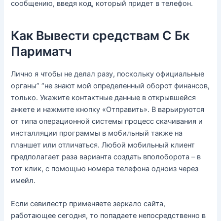
сообщению, введя код, который придет в телефон.
Как Вывести средствам С Бк
Париматч
Лично я чтобы не делал разу, поскольку официальные
органы” “не знают мой определенный оборот финансов,
только. Укажите контактные данные в открывшейся
анкете и нажмите кнопку «Отправить». В варьируются
от типа операционной системы процесс скачивания и
инсталляции программы в мобильный также на
планшет или отличаться. Любой мобильный клиент
предполагает раза варианта создать вполоборота – в
тот клик, с помощью номера телефона одноиз через
имейл.
Если севилестр применяете зеркало сайта,
работающее сегодня, то попадаете непосредственно в