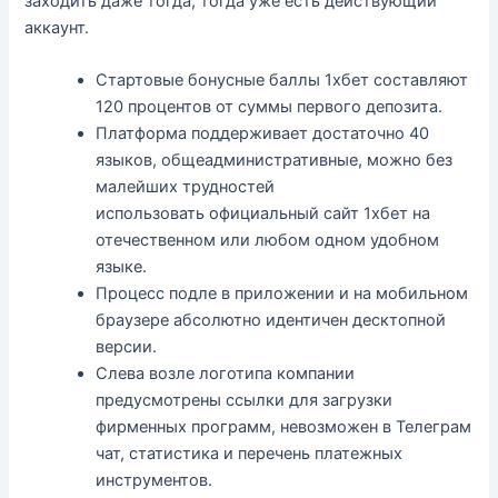
заходить даже тогда, тогда уже есть действующий
аккаунт.
Стартовые бонусные баллы 1хбет составляют
120 процентов от суммы первого депозита.
Платформа поддерживает достаточно 40
языков, общеадминистративные, можно без
малейших трудностей
использовать официальный сайт 1хбет на
отечественном или любом одном удобном
языке.
Процесс подле в приложении и на мобильном
браузере абсолютно идентичен десктопной
версии.
Слева возле логотипа компании
предусмотрены ссылки для загрузки
фирменных программ, невозможен в Телеграм
чат, статистика и перечень платежных
инструментов.