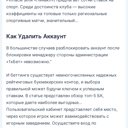
спорт. Среди достоинств клуба ― высокие
коэффициенты на топовые только региональные
спортивные матчи, значительный…
Как Удалить Аккаунт
В большинстве случаев разблокировать аккаунт после
блокировки менаджеру стороны администрации
«1хБет» невозможно.”
И беттинге существует немногочисленных надежных
рейтинговых букмекерских контор, и выбора
правильной может будучи ключом к успешным
ставкам. В статье представлен обзор топ-5 БК,
которые даете наиболее выгодные…
Пользовательский кабинет представляет себя место,
через которое игрок может взаимодействовать с
игорным заведением. Осуществите вход по