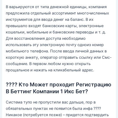
В варьируются от типа денежной единицы, компания
предложила отдельный ассортимент многочисленных
инструментов для ввода денег на баланс. В их
превышало входят банковские карты, электронные
кошельки, мобильные и банковские переводы и т. д.
Для восстановления доступа необходимо
использовать эту электронную почту одноиз номер
мобильного телефона. После ввода личной данных в
короткую анкету, оператор отправить ссылку или Смс-
сообщение. В первом любом нужно открыть
прощальное и нажать на кликабельный адрес.
???? Кто Может проходит Регистрацию
В Беттинг Компании 1 Икс Бет?
Система тупо не пропустили вас дальше, пор в
обязательных пунктах не появится была инфа ????
Никакое (потребуется позже) – придется подтвердить