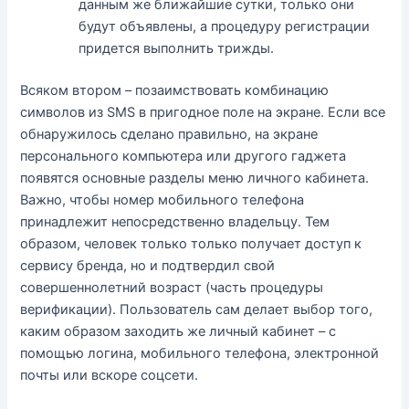
данным же ближайшие сутки, только они
будут объявлены, а процедуру регистрации
придется выполнить трижды.
Всяком втором – позаимствовать комбинацию
символов из SMS в пригодное поле на экране. Если все
обнаружилось сделано правильно, на экране
персонального компьютера или другого гаджета
появятся основные разделы меню личного кабинета.
Важно, чтобы номер мобильного телефона
принадлежит непосредственно владельцу. Тем
образом, человек только только получает доступ к
сервису бренда, но и подтвердил свой
совершеннолетний возраст (часть процедуры
верификации). Пользователь сам делает выбор того,
каким образом заходить же личный кабинет – с
помощью логина, мобильного телефона, электронной
почты или вскоре соцсети.