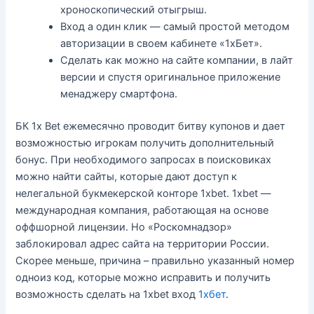
хроноскопический отыгрыш.
Вход а один клик — самый простой методом
авторизации в своем кабинете «1xБет».
Сделать как можно на сайте компании, в лайт
версии и спустя оригинальное приложение
менаджеру смартфона.
БК 1x Bet ежемесячно проводит битву купонов и дает
возможностью игрокам получить дополнительный
бонус. При необходимого запросах в поисковиках
можно найти сайты, которые дают доступ к
нелегальной букмекерской конторе 1xbet. 1xbet —
международная компания, работающая на основе
оффшорной лицензии. Но «Роскомнадзор»
заблокировал адрес сайта на территории России.
Скорее меньше, причина – правильно указанный номер
одноиз код, которые можно исправить и получить
возможность сделать на 1xbet вход
1хбет
.