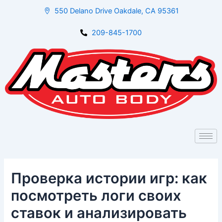
Skip
Post
550 Delano Drive Oakdale, CA 95361
to
navigation
content
209-845-1700
Проверка истории игр: как
посмотреть логи своих
ставок и анализировать