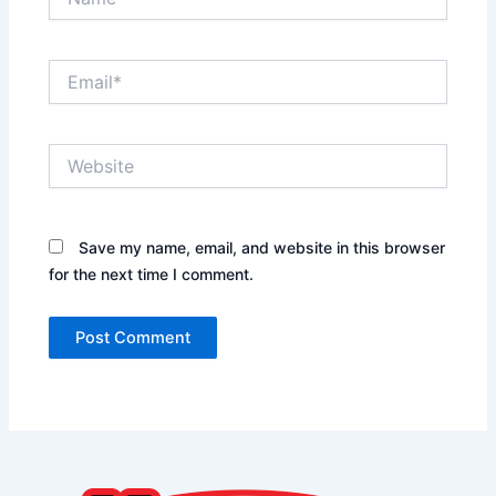
Email*
Website
Save my name, email, and website in this browser
for the next time I comment.