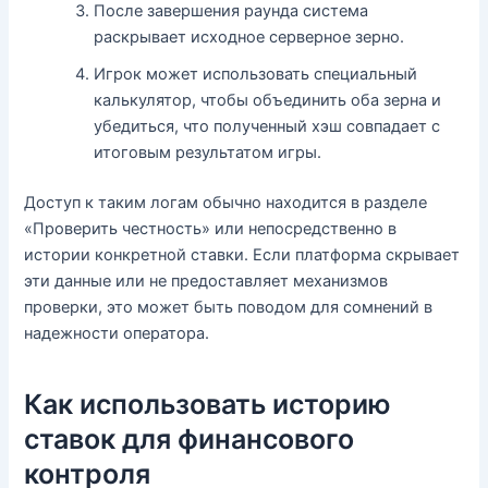
После завершения раунда система
раскрывает исходное серверное зерно.
Игрок может использовать специальный
калькулятор, чтобы объединить оба зерна и
убедиться, что полученный хэш совпадает с
итоговым результатом игры.
Доступ к таким логам обычно находится в разделе
«Проверить честность» или непосредственно в
истории конкретной ставки. Если платформа скрывает
эти данные или не предоставляет механизмов
проверки, это может быть поводом для сомнений в
надежности оператора.
Как использовать историю
ставок для финансового
контроля