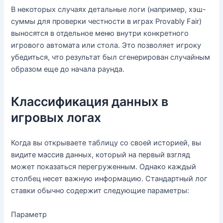
В некоторых случаях детальные логи (например, хэш-
суммы для проверки честности в играх Provably Fair)
выносятся в отдельное меню внутри конкретного
игрового автомата или стола. Это позволяет игроку
убедиться, что результат был сгенерирован случайным
образом еще до начала раунда.
Классификация данных в
игровых логах
Когда вы открываете таблицу со своей историей, вы
видите массив данных, который на первый взгляд
может показаться перегруженным. Однако каждый
столбец несет важную информацию. Стандартный лог
ставки обычно содержит следующие параметры:
Параметр