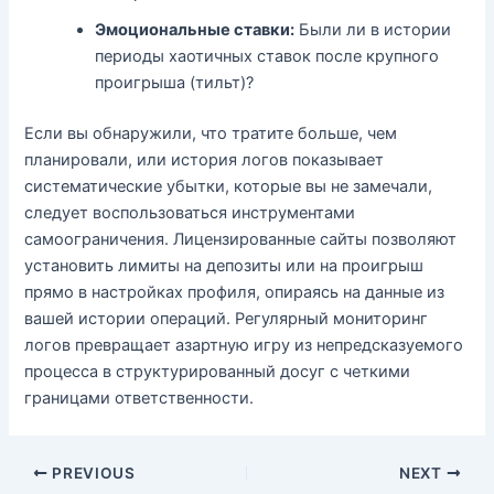
Эмоциональные ставки:
Были ли в истории
периоды хаотичных ставок после крупного
проигрыша (тильт)?
Если вы обнаружили, что тратите больше, чем
планировали, или история логов показывает
систематические убытки, которые вы не замечали,
следует воспользоваться инструментами
самоограничения. Лицензированные сайты позволяют
установить лимиты на депозиты или на проигрыш
прямо в настройках профиля, опираясь на данные из
вашей истории операций. Регулярный мониторинг
логов превращает азартную игру из непредсказуемого
процесса в структурированный досуг с четкими
границами ответственности.
PREVIOUS
NEXT