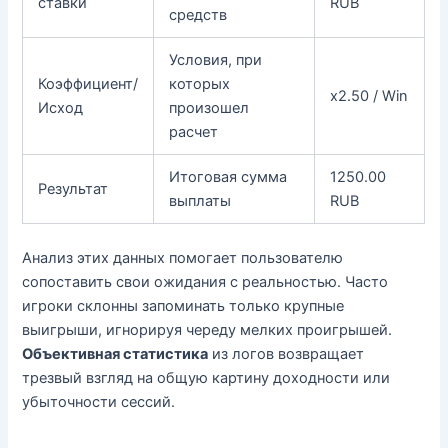
ставки
RUB
средств
Условия, при
Коэффициент/
которых
x2.50 / Win
Исход
произошел
расчет
Итоговая сумма
1250.00
Результат
выплаты
RUB
Анализ этих данных помогает пользователю
сопоставить свои ожидания с реальностью. Часто
игроки склонны запоминать только крупные
выигрыши, игнорируя череду мелких проигрышей.
Объективная статистика
из логов возвращает
трезвый взгляд на общую картину доходности или
убыточности сессий.