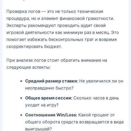
Проверка логов — это не только техническая
процедура, но и элемент финансовой грамотности.
Эксперты рекомендуют проводить аудит своей
игровой деятельности как минимум раз в месяц. Это
помогает избежать бесконтрольных трат и вовремя
скорректировать бюджет.
При анализе логов стоит обратить внимание на
следующие аспекты:
Средний размер ставки:
Не увеличился ли он
неоправданно быстро?
Общее время сессии:
Сколько часов в день
уходит на игру?
Соотношение Win/Loss:
Какой процент от
общего оборота средств возвращается в виде
выигрышей?