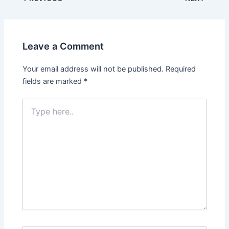
Leave a Comment
Your email address will not be published.
Required
fields are marked
*
Type
here..