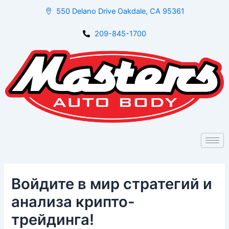
Skip
Post
550 Delano Drive Oakdale, CA 95361
to
navigation
content
209-845-1700
Войдите в мир стратегий и
анализа крипто-
трейдинга!